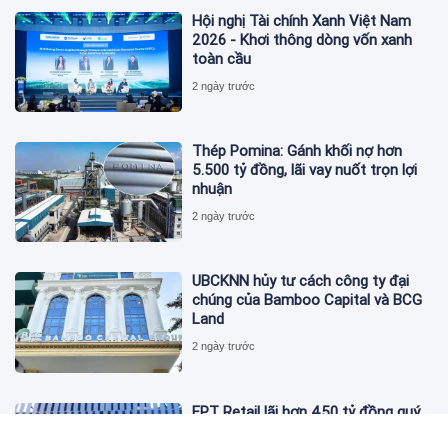
Hội nghị Tài chính Xanh Việt Nam
2026 - Khơi thông dòng vốn xanh
toàn cầu
2 ngày trước
Thép Pomina: Gánh khối nợ hơn
5.500 tỷ đồng, lãi vay nuốt trọn lợi
nhuận
2 ngày trước
UBCKNN hủy tư cách công ty đại
chúng của Bamboo Capital và BCG
Land
2 ngày trước
FPT Retail lãi hơn 450 tỷ đồng quý
II, Long Châu tiếp tục là động lực