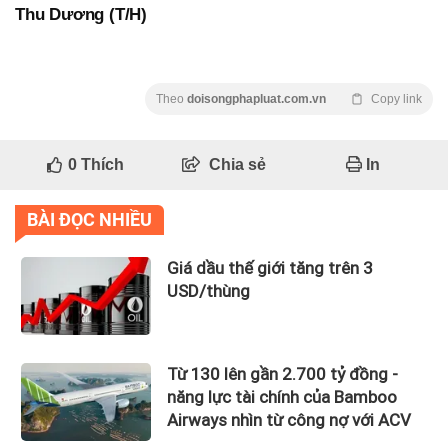
Thu Dương (T/H)
Theo
doisongphapluat.com.vn
Copy link
0
Thích
Chia sẻ
In
BÀI ĐỌC NHIỀU
Giá dầu thế giới tăng trên 3
USD/thùng
Từ 130 lên gần 2.700 tỷ đồng -
năng lực tài chính của Bamboo
Airways nhìn từ công nợ với ACV