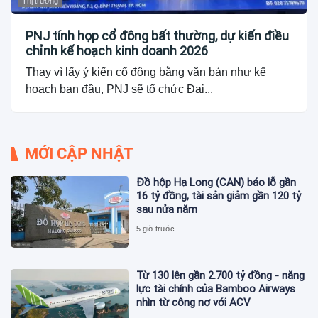
Thị trường
PNJ tính họp cổ đông bất thường, dự kiến điều
chỉnh kế hoạch kinh doanh 2026
Thay vì lấy ý kiến cổ đông bằng văn bản như kế
hoạch ban đầu, PNJ sẽ tổ chức Đại...
MỚI CẬP NHẬT
Đồ hộp Hạ Long (CAN) báo lỗ gần
16 tỷ đồng, tài sản giảm gần 120 tỷ
sau nửa năm
5 giờ trước
Từ 130 lên gần 2.700 tỷ đồng - năng
lực tài chính của Bamboo Airways
nhìn từ công nợ với ACV