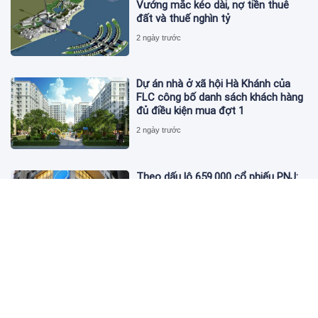
Vướng mắc kéo dài, nợ tiền thuê
đất và thuế nghìn tỷ
2 ngày trước
Dự án nhà ở xã hội Hà Khánh của
FLC công bố danh sách khách hàng
đủ điều kiện mua đợt 1
2 ngày trước
Theo dấu lô 659.000 cổ phiếu PNJ:
Đi 1 vòng qua tài khoản tự doanh
hay 'chỉ là trùng hợp'?
2 ngày trước
Giá vàng hôm nay 5/8: Nhích nhẹ lấy
đà phục hồi
2 ngày trước