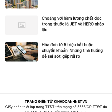
Choáng với hàm lượng chất độc
trong thuốc lá JET và HERO nhập
lậu
Hóa đơn từ 5 triệu bắt buộc
chuyển khoản: Những tình huống
dễ sai sót, gặp rủi ro
TRANG ĐIỆN TỬ KINHDOANHNET.VN
Giấy phép thiết lập trang TTĐT trên mạng số 3336/GP-TTĐT do
Sở TT&TT Hà Nội cấp ngày 02/11/2020