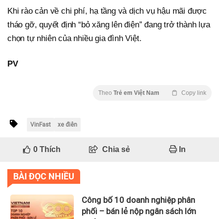
Khi rào cản về chi phí, hạ tầng và dịch vụ hậu mãi được
tháo gỡ, quyết định “bỏ xăng lên điện” đang trở thành lựa
chọn tự nhiên của nhiều gia đình Việt.
PV
Theo
Trẻ em Việt Nam
Copy link
VinFast
xe điên
0
Thích
Chia sẻ
In
BÀI ĐỌC NHIỀU
Công bố 10 doanh nghiệp phân
phối – bán lẻ nộp ngân sách lớn