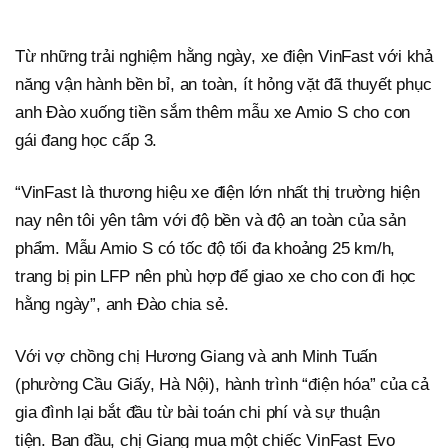
Từ những trải nghiệm hằng ngày, xe điện VinFast với khả
năng vận hành bền bỉ, an toàn, ít hỏng vặt đã thuyết phục
anh Đào xuống tiền sắm thêm mẫu xe Amio S cho con
gái đang học cấp 3.
“VinFast là thương hiệu xe điện lớn nhất thị trường hiện
nay nên tôi yên tâm với độ bền và độ an toàn của sản
phẩm. Mẫu Amio S có tốc độ tối đa khoảng 25 km/h,
trang bị pin LFP nên phù hợp để giao xe cho con đi học
hằng ngày”, anh Đào chia sẻ.
Với vợ chồng chị Hương Giang và anh Minh Tuấn
(phường Cầu Giấy, Hà Nội), hành trình “điện hóa” của cả
gia đình lại bắt đầu từ bài toán chi phí và sự thuận
tiện. Ban đầu, chị Giang mua một chiếc VinFast Evo