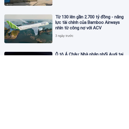
Từ 130 lên gần 2.700 tỷ đồng - năng
lực tài chính của Bamboo Airways
nhìn từ công nợ với ACV
3 ngày trước
Ô tô Á Châu: Nhà phân phối Audi tại
Việt Nam kinh doanh thua lỗ
3 ngày trước
Giá dầu thế giới tăng trên 3
USD/thùng
3 ngày trước