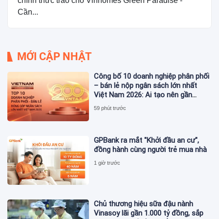
chính thức trao cho Vinhomes Green Paradise -
Cần...
MỚI CẬP NHẬT
Công bố 10 doanh nghiệp phân phối
– bán lẻ nộp ngân sách lớn nhất
Việt Nam 2026: Ai tạo nên gần
12.900 tỷ đồng?
59 phút trước
GPBank ra mắt "Khởi đầu an cư",
đồng hành cùng người trẻ mua nhà
1 giờ trước
Chủ thương hiệu sữa đậu nành
Vinasoy lãi gần 1.000 tỷ đồng, sắp