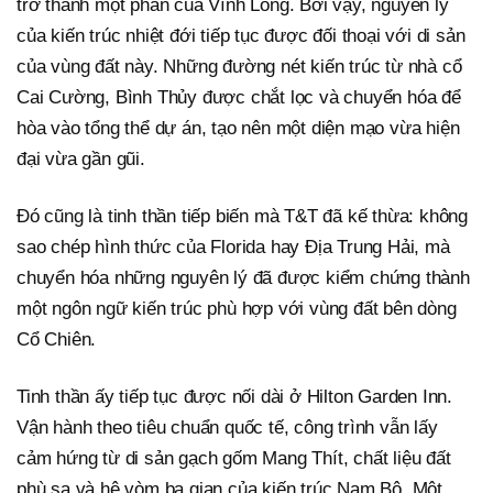
trở thành một phần của Vĩnh Long. Bởi vậy, nguyên lý
của kiến trúc nhiệt đới tiếp tục được đối thoại với di sản
của vùng đất này. Những đường nét kiến trúc từ nhà cổ
Cai Cường, Bình Thủy được chắt lọc và chuyển hóa để
hòa vào tổng thể dự án, tạo nên một diện mạo vừa hiện
đại vừa gần gũi.
Đó cũng là tinh thần tiếp biến mà T&T đã kế thừa: không
sao chép hình thức của Florida hay Địa Trung Hải, mà
chuyển hóa những nguyên lý đã được kiểm chứng thành
một ngôn ngữ kiến trúc phù hợp với vùng đất bên dòng
Cổ Chiên.
Tinh thần ấy tiếp tục được nối dài ở Hilton Garden Inn.
Vận hành theo tiêu chuẩn quốc tế, công trình vẫn lấy
cảm hứng từ di sản gạch gốm Mang Thít, chất liệu đất
phù sa và hệ vòm ba gian của kiến trúc Nam Bộ. Một