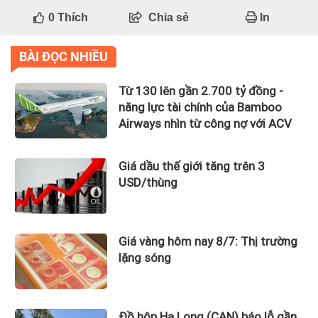
0
Thích
Chia sẻ
In
BÀI ĐỌC NHIỀU
Từ 130 lên gần 2.700 tỷ đồng -
năng lực tài chính của Bamboo
Airways nhìn từ công nợ với ACV
Giá dầu thế giới tăng trên 3
USD/thùng
Giá vàng hôm nay 8/7: Thị trường
lặng sóng
Đồ hộp Hạ Long (CAN) báo lỗ gần