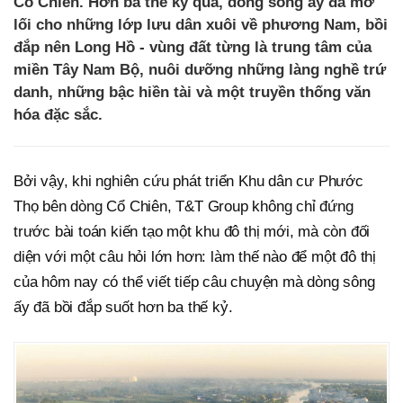
Cổ Chiên. Hơn ba thế kỷ qua, dòng sông ấy đã mở
lối cho những lớp lưu dân xuôi về phương Nam, bồi
đắp nên Long Hồ - vùng đất từng là trung tâm của
miền Tây Nam Bộ, nuôi dưỡng những làng nghề trứ
danh, những bậc hiền tài và một truyền thống văn
hóa đặc sắc.
Bởi vậy, khi nghiên cứu phát triển Khu dân cư Phước
Thọ bên dòng Cổ Chiên, T&T Group không chỉ đứng
trước bài toán kiến tạo một khu đô thị mới, mà còn đối
diện với một câu hỏi lớn hơn: làm thế nào để một đô thị
của hôm nay có thể viết tiếp câu chuyện mà dòng sông
ấy đã bồi đắp suốt hơn ba thế kỷ.