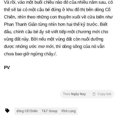
Và rồi, vào một buổi chiều nào đó của nhiều năm sau, có
thể sẽ lại có một cậu bé đứng ở khu đô thị bên dòng Cổ
Chiên, nhìn theo những con thuyền xuôi về cửa biển như
Phan Thanh Giản từng nhìn hơn hai thế kỷ trước. Biết
đâu, chính cậu bé ấy sẽ viết tiếp một chương mới cho
vùng đất này. Bởi nếu một vùng đất còn nuôi dưỡng
được những ước mơ mới, thì dòng sông của nó vẫn
chưa bao giờ ngừng chảy./.
PV
Theo
Ngày Nay
Copy link
dòng Cổ Chiên
T&T Group
Vĩnh Long