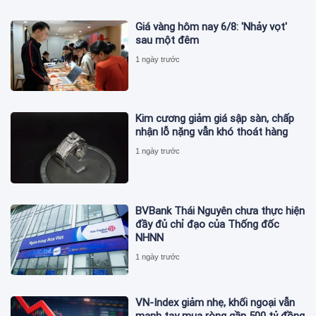
Giá vàng hôm nay 6/8: 'Nhảy vọt'
sau một đêm
1 ngày trước
Kim cương giảm giá sập sàn, chấp
nhận lỗ nặng vẫn khó thoát hàng
1 ngày trước
BVBank Thái Nguyên chưa thực hiện
đầy đủ chỉ đạo của Thống đốc
NHNN
1 ngày trước
VN-Index giảm nhẹ, khối ngoại vẫn
mạnh tay mua ròng gần 500 tỷ đồng