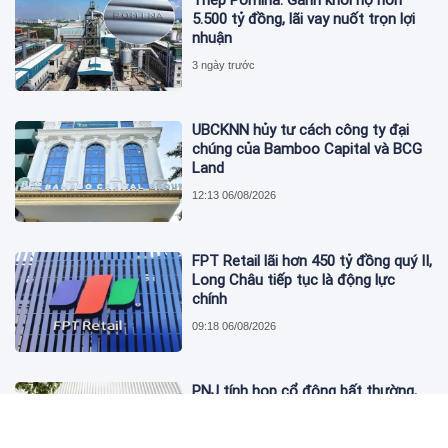
Thép Pomina: Gánh khối nợ hơn
5.500 tỷ đồng, lãi vay nuốt trọn lợi
nhuận
3 ngày trước
UBCKNN hủy tư cách công ty đại
chúng của Bamboo Capital và BCG
Land
12:13 06/08/2026
FPT Retail lãi hơn 450 tỷ đồng quý II,
Long Châu tiếp tục là động lực
chính
09:18 06/08/2026
PNJ tính họp cổ đông bất thường,
dự kiến điều chỉnh kế hoạch kinh
doanh 2026