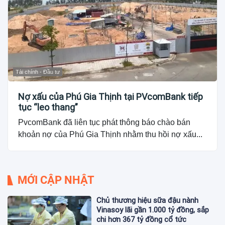
Tài chính - Đầu tư
Nợ xấu của Phú Gia Thịnh tại PVcomBank tiếp
tục “leo thang”
PvcomBank đã liên tục phát thông báo chào bán
khoản nợ của Phú Gia Thịnh nhằm thu hồi nợ xấu...
MỚI CẬP NHẬT
Chủ thương hiệu sữa đậu nành
Vinasoy lãi gần 1.000 tỷ đồng, sắp
chi hơn 367 tỷ đồng cổ tức