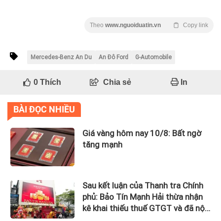
Theo
www.nguoiduatin.vn
Copy link
Mercedes-Benz An Du
An Đô Ford
G-Automobile
0
Thích
Chia sẻ
In
BÀI ĐỌC NHIỀU
Giá vàng hôm nay 10/8: Bất ngờ
tăng mạnh
Sau kết luận của Thanh tra Chính
phủ: Bảo Tín Mạnh Hải thừa nhận
kê khai thiếu thuế GTGT và đã nộp
bổ sung