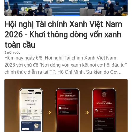
Hội nghị Tài chính Xanh Việt Nam
2026 - Khơi thông dòng vốn xanh
toàn cầu
3 giờ trước
Hôm nay ngày 6/8, Hội nghị Tài chính Xanh Việt Nam
2026 với chủ đề “Nơi dòng vốn xanh kết nối cơ hội đầu tư”
chính thức diễn ra tại TP. Hồ Chí Minh. Sự kiện do Cơ
quan điều hành Trung tâm Tài chính Quốc tế Việt Nam tại
TP.HCM (VIFC-HCMC), Ngân hàng TMCP Nam Á (Nam A
Bank - HOSE: NAB), FiinGroup, và Viện Tăng trưởng xanh
toàn cầu (GGGI) Việt Nam phối hợp tổ chức, với sự đồng
hành của Optima Wealth Partners.