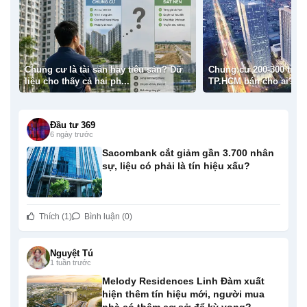
 sản hay tiêu sản? Dữ
Chung cư 200-300 triệu/m² ở Hà Nội,
 hai ph...
TP.HCM bán cho ai?
Đầu tư 369
6 ngày trước
Sacombank cắt giảm gần 3.700 nhân
sự, liệu có phải là tín hiệu xấu?
Thích (1)
Bình luận (0)
Nguyệt Tú
1 tuần trước
Melody Residences Linh Đàm xuất
hiện thêm tín hiệu mới, người mua
nhà có thêm cơ sở để kỳ vọng?