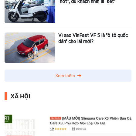
“hot”, du khách nhìn là “kết”
Vì sao VinFast VF 5 là "ô tô quốc
dân" cho lái mới?
Xem thêm
XÃ HỘI