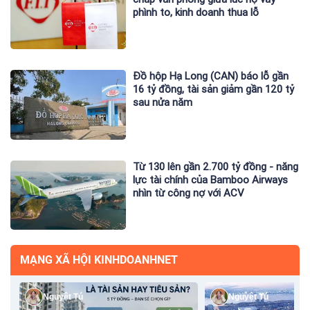
phình to, kinh doanh thua lỗ
Đồ hộp Hạ Long (CAN) báo lỗ gần
16 tỷ đồng, tài sản giảm gần 120 tỷ
sau nửa năm
Từ 130 lên gần 2.700 tỷ đồng - năng
lực tài chính của Bamboo Airways
nhìn từ công nợ với ACV
MẠNG XÃ HỘI KINHDOANHNET
Nguyệt Tú