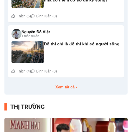
Thích (5)
Bình luận (0)
Nguyễn Đỗ Việt
1 tuần trước
Đô thị chỉ là đô thị khi có người sống
Thích (4)
Bình luận (0)
Xem tất cả ›
THỊ TRƯỜNG