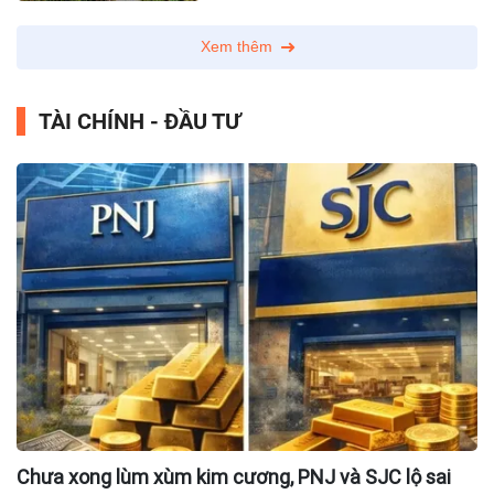
Xem thêm
TÀI CHÍNH - ĐẦU TƯ
Chưa xong lùm xùm kim cương, PNJ và SJC lộ sai