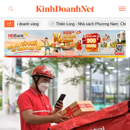
anh vàng
Thiên Long - Nhà sách Phương Nam: Chia tay sau chưa đ