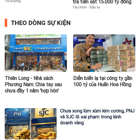
trả tiến sát 15.000 tỷ đồng
Thị trường
Tài chính - Đầu tư
THEO DÒNG SỰ KIỆN
Diễn biến lạ tại công ty gần
Giá vàng tuần qua: Vàng thế
100 tỷ của Huấn Hoa Hồng
giới 'bứt tốc'
Chưa xong lùm xùm kim cương, PNJ
và SJC lộ sai phạm trong kinh
doanh vàng