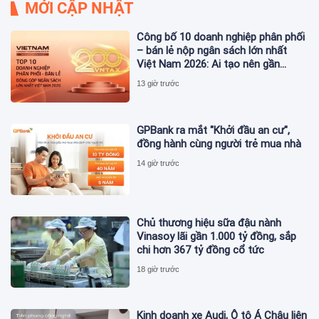
MỚI CẬP NHẬT
Công bố 10 doanh nghiệp phân phối
– bán lẻ nộp ngân sách lớn nhất
Việt Nam 2026: Ai tạo nên gần
12.900 tỷ đồng?
13 giờ trước
GPBank ra mắt "Khởi đầu an cư",
đồng hành cùng người trẻ mua nhà
14 giờ trước
Chủ thương hiệu sữa đậu nành
Vinasoy lãi gần 1.000 tỷ đồng, sắp
chi hơn 367 tỷ đồng cổ tức
18 giờ trước
Kinh doanh xe Audi, Ô tô Á Châu liên