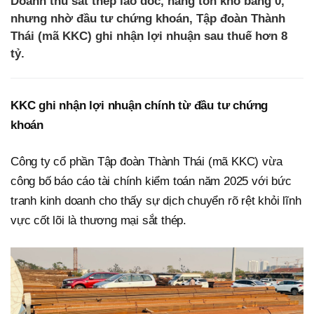
Doanh thu sắt thép lao dốc, hàng tồn kho bằng 0,
nhưng nhờ đầu tư chứng khoán, Tập đoàn Thành
Thái (mã KKC) ghi nhận lợi nhuận sau thuế hơn 8
tỷ.
KKC ghi nhận lợi nhuận chính từ đầu tư chứng
khoán
Công ty cổ phần Tập đoàn Thành Thái (mã KKC) vừa
công bố báo cáo tài chính kiểm toán năm 2025 với bức
tranh kinh doanh cho thấy sự dịch chuyển rõ rệt khỏi lĩnh
vực cốt lõi là thương mại sắt thép.