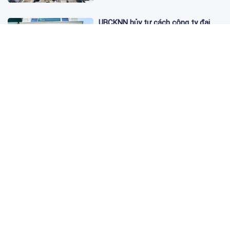
UBCKNN hủy tư cách công ty đại
chúng của Bamboo Capital và BCG
Land
12:13 06/08/2026
FPT Retail lãi hơn 450 tỷ đồng quý II,
Long Châu tiếp tục là động lực
chính
09:18 06/08/2026
PNJ tính họp cổ đông bất thường,
dự kiến điều chỉnh kế hoạch kinh
doanh 2026
09:10 06/08/2026
Giá vàng hôm nay 6/8: 'Nhảy vọt'