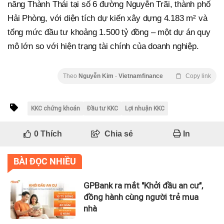
năng Thành Thái tại số 6 đường Nguyễn Trãi, thành phố
Hải Phòng, với diện tích dự kiến xây dựng 4.183 m² và
tổng mức đầu tư khoảng 1.500 tỷ đồng – một dự án quy
mô lớn so với hiện trạng tài chính của doanh nghiệp.
Theo
Nguyễn Kim
-
Vietnamfinance
Copy link
KKC chứng khoán
Đầu tư KKC
Lợi nhuận KKC
0
Thích
Chia sẻ
In
BÀI ĐỌC NHIỀU
GPBank ra mắt "Khởi đầu an cư",
đồng hành cùng người trẻ mua
nhà