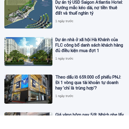
Dự án tỷ USD Saigon Atlantis Hotel:
Vướng mắc kéo dài, nợ tiền thuê
đất và thuế nghìn tỷ
1 ngày trước
Dự án nhà ở xã hội Hà Khánh của
FLC công bố danh sách khách hàng
đủ điều kiện mua đợt 1
1 ngày trước
Theo dấu lô 659.000 cổ phiếu PNJ:
Đi 1 vòng qua tài khoản tự doanh
hay 'chỉ là trùng hợp'?
1 ngày trước
Giá vàng hôm nay 5/8: Nhích nhẹ lấy
đà phục hồi
1 ngày trước