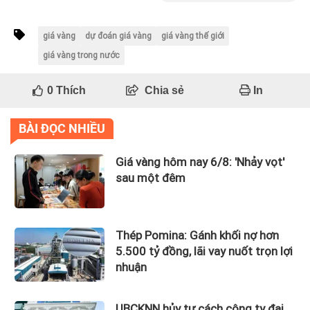
giá vàng
dự đoán giá vàng
giá vàng thế giới
giá vàng trong nước
0
Thích
Chia sẻ
In
BÀI ĐỌC NHIỀU
Giá vàng hôm nay 6/8: 'Nhảy vọt'
sau một đêm
Thép Pomina: Gánh khối nợ hơn
5.500 tỷ đồng, lãi vay nuốt trọn lợi
nhuận
UBCKNN hủy tư cách công ty đại