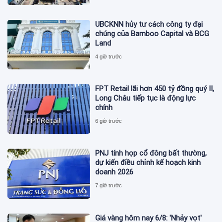
UBCKNN hủy tư cách công ty đại
chúng của Bamboo Capital và BCG
Land
4 giờ trước
FPT Retail lãi hơn 450 tỷ đồng quý II,
Long Châu tiếp tục là động lực
chính
6 giờ trước
PNJ tính họp cổ đông bất thường,
dự kiến điều chỉnh kế hoạch kinh
doanh 2026
7 giờ trước
Giá vàng hôm nay 6/8: 'Nhảy vọt'