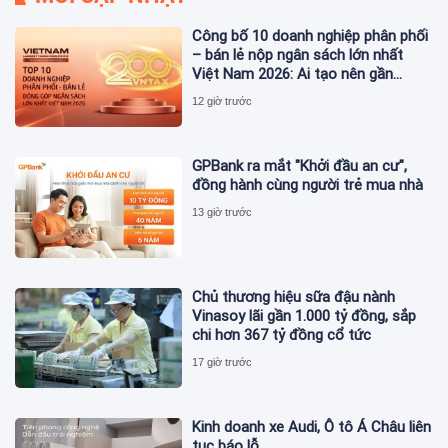
Công bố 10 doanh nghiệp phân phối
– bán lẻ nộp ngân sách lớn nhất
Việt Nam 2026: Ai tạo nên gần
12.900 tỷ đồng?
12 giờ trước
GPBank ra mắt "Khởi đầu an cư",
đồng hành cùng người trẻ mua nhà
13 giờ trước
Chủ thương hiệu sữa đậu nành
Vinasoy lãi gần 1.000 tỷ đồng, sắp
chi hơn 367 tỷ đồng cổ tức
17 giờ trước
Kinh doanh xe Audi, Ô tô Á Châu liên
tục báo lỗ