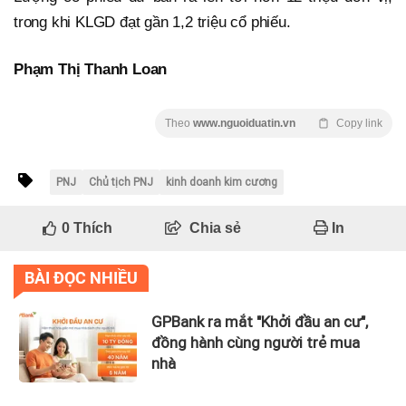
trong khi KLGD đạt gần 1,2 triệu cổ phiếu.
Phạm Thị Thanh Loan
Theo
www.nguoiduatin.vn
Copy link
PNJ
Chủ tịch PNJ
kinh doanh kim cương
0
Thích
Chia sẻ
In
BÀI ĐỌC NHIỀU
GPBank ra mắt "Khởi đầu an cư",
đồng hành cùng người trẻ mua
nhà