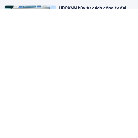
UBCKNN hủy tư cách công ty đại
chúng của Bamboo Capital và BCG
Land
12:13 06/08/2026
FPT Retail lãi hơn 450 tỷ đồng quý II,
Long Châu tiếp tục là động lực
chính
09:18 06/08/2026
PNJ tính họp cổ đông bất thường,
dự kiến điều chỉnh kế hoạch kinh
doanh 2026
09:10 06/08/2026
Giá vàng hôm nay 6/8: 'Nhảy vọt'
sau một đêm