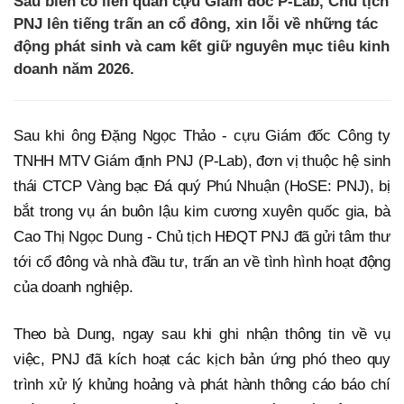
Sau biến cố liên quan cựu Giám đốc P-Lab, Chủ tịch
PNJ lên tiếng trấn an cổ đông, xin lỗi về những tác
động phát sinh và cam kết giữ nguyên mục tiêu kinh
doanh năm 2026.
Sau khi ông Đặng Ngọc Thảo - cựu Giám đốc Công ty
TNHH MTV Giám định PNJ (P-Lab), đơn vị thuộc hệ sinh
thái CTCP Vàng bạc Đá quý Phú Nhuận (HoSE: PNJ), bị
bắt trong vụ án buôn lậu kim cương xuyên quốc gia, bà
Cao Thị Ngọc Dung - Chủ tịch HĐQT PNJ đã gửi tâm thư
tới cổ đông và nhà đầu tư, trấn an về tình hình hoạt động
của doanh nghiệp.
Theo bà Dung, ngay sau khi ghi nhận thông tin về vụ
việc, PNJ đã kích hoạt các kịch bản ứng phó theo quy
trình xử lý khủng hoảng và phát hành thông cáo báo chí