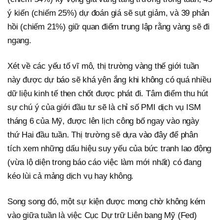
ý kiến (chiếm 25%) dự đoán giá sẽ sụt giảm, và 39 phản
hồi (chiếm 21%) giữ quan điểm trung lập rằng vàng sẽ đi
ngang.
Xét về các yếu tố vĩ mô, thị trường vàng thế giới tuần
này được dự báo sẽ khá yên ắng khi không có quá nhiều
dữ liệu kinh tế then chốt được phát đi. Tâm điểm thu hút
sự chú ý của giới đầu tư sẽ là chỉ số PMI dịch vụ ISM
tháng 6 của Mỹ, được lên lịch công bố ngay vào ngày
thứ Hai đầu tuần. Thị trường sẽ dựa vào đây để phân
tích xem những dấu hiệu suy yếu của bức tranh lao động
(vừa lộ diện trong báo cáo việc làm mới nhất) có đang
kéo lùi cả mảng dịch vụ hay không.
Song song đó, một sự kiện được mong chờ không kém
vào giữa tuần là việc Cục Dự trữ Liên bang Mỹ (Fed)