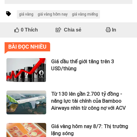
giá vàng
giá vàng hôm nay
giá vàng miếng
0
Thích
Chia sẻ
In
BÀI ĐỌC NHIỀU
Giá dầu thế giới tăng trên 3
USD/thùng
Từ 130 lên gần 2.700 tỷ đồng -
năng lực tài chính của Bamboo
Airways nhìn từ công nợ với ACV
Giá vàng hôm nay 8/7: Thị trường
lặng sóng