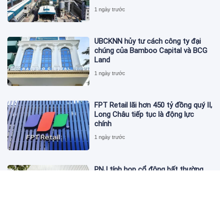
1 ngày trước
UBCKNN hủy tư cách công ty đại
chúng của Bamboo Capital và BCG
Land
1 ngày trước
FPT Retail lãi hơn 450 tỷ đồng quý II,
Long Châu tiếp tục là động lực
chính
1 ngày trước
PNJ tính họp cổ đông bất thường,
dự kiến điều chỉnh kế hoạch kinh
doanh 2026
1 ngày trước