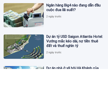
Ngân hàng Big4 nào đang dẫn đầu
cuộc đua lãi suất?
2 ngày trước
Dự án tỷ USD Saigon Atlantis Hotel:
Vướng mắc kéo dài, nợ tiền thuê
đất và thuế nghìn tỷ
2 ngày trước
Dự án nhà ở xã hội Hà Khánh của
FLC công bố danh sách khách hàng
đủ điều kiện mua đợt 1
2 ngày trước
Theo dấu lô 659.000 cổ phiếu PNJ:
Đi 1 vòng qua tài khoản tự doanh