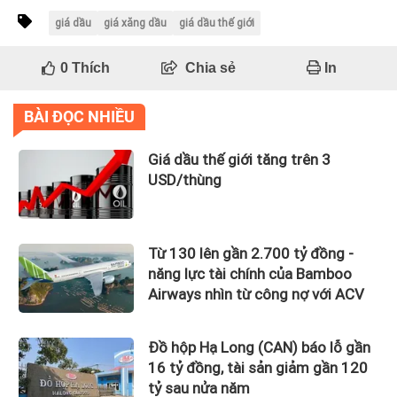
giá dầu
giá xăng dầu
giá dầu thế giới
0
Thích
Chia sẻ
In
BÀI ĐỌC NHIỀU
Giá dầu thế giới tăng trên 3
USD/thùng
Từ 130 lên gần 2.700 tỷ đồng -
năng lực tài chính của Bamboo
Airways nhìn từ công nợ với ACV
Đồ hộp Hạ Long (CAN) báo lỗ gần
16 tỷ đồng, tài sản giảm gần 120
tỷ sau nửa năm