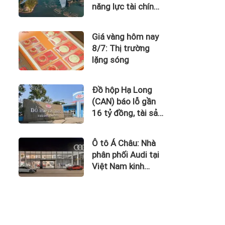
năng lực tài chính
của Bamboo
Airways nhìn từ
Giá vàng hôm nay
công nợ với ACV
8/7: Thị trường
lặng sóng
Đồ hộp Hạ Long
(CAN) báo lỗ gần
16 tỷ đồng, tài sản
giảm gần 120 tỷ
sau nửa năm
Ô tô Á Châu: Nhà
phân phối Audi tại
Việt Nam kinh
doanh thua lỗ