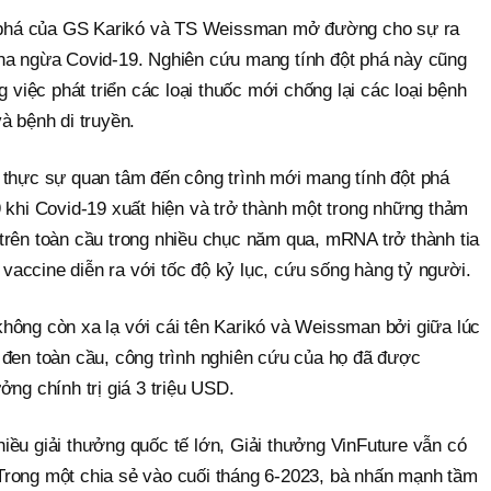
phá của GS Karikó và TS Weissman mở đường cho sự ra
na ngừa Covid-19. Nghiên cứu mang tính đột phá này cũng
g việc phát triển các loại thuốc mới chống lại các loại bệnh
à bệnh di truyền.
 thực sự quan tâm đến công trình mới mang tính đột phá
 khi Covid-19 xuất hiện và trở thành một trong những thảm
trên toàn cầu trong nhiều chục năm qua, mRNA trở thành tia
n vaccine diễn ra với tốc độ kỷ lục, cứu sống hàng tỷ người.
hông còn xa lạ với cái tên Karikó và Weissman bởi giữa lúc
 đen toàn cầu, công trình nghiên cứu của họ đã được
ởng chính trị giá 3 triệu USD.
iều giải thưởng quốc tế lớn, Giải thưởng VinFuture vẫn có
ó. Trong một chia sẻ vào cuối tháng 6-2023, bà nhấn mạnh tầm