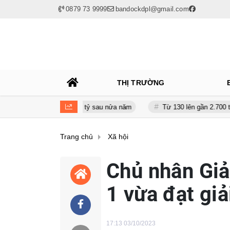
0879 73 9999
bandockdpl@gmail.com
THỊ TRƯỜNG
n giảm gần 120 tỷ sau nửa năm
Từ 130 lên gần 2.700 tỷ đồng - năng
Trang chủ
Xã hội
Chủ nhân Giả
1 vừa đạt giả
17:13 03/10/2023