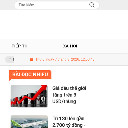
TIẾP THỊ
XÃ HỘI
 Châu: Nhà phân phối Audi tại Việt Nam kinh doanh thua lỗ
Thứ 6, ngày 7 tháng 8, 2026, 12:50:44
Giá dầu 
BÀI ĐỌC NHIỀU
Giá dầu thế giới
tăng trên 3
USD/thùng
Từ 130 lên gần
2.700 tỷ đồng -