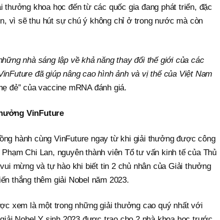
i thưởng khoa học đến từ các quốc gia đang phát triển, đặc
tín, vì sẽ thu hút sự chú ý không chỉ ở trong nước mà còn
những nhà sáng lập về khả năng thay đổi thế giới của các
VinFuture đã giúp nâng cao hình ảnh và vị thế của Việt Nam
“mẹ đẻ” của vaccine mRNA đánh giá.
thưởng VinFuture
ồng hành cùng VinFuture ngay từ khi giải thưởng được công
ế Phạm Chi Lan, nguyên thành viên Tổ tư vấn kinh tế của Thủ
 vui mừng và tự hào khi biết tin 2 chủ nhân của Giải thưởng
iến thắng thêm giải Nobel năm 2023.
ược xem là một trong những giải thưởng cao quý nhất với
 giải Nobel Y sinh 2023 được trao cho 2 nhà khoa học trước