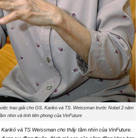
việc trao giải cho GS. Kariko và TS. Weissman trước Nobel 2 năm
tầm nhìn và tính tiên phong của VinFuture
S
Karikó
và TS Weissman cho thấy tầm nhìn của VinFuture.