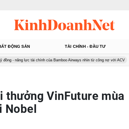
BẤT ĐỘNG SẢN
TÀI CHÍNH - ĐẦU TƯ
 lực tài chính của Bamboo Airways nhìn từ công nợ với ACV
Ô tô Á
i thưởng VinFuture mùa
i Nobel