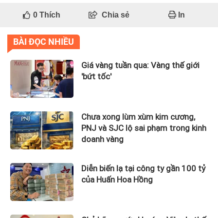
0
Thích
Chia sẻ
In
BÀI ĐỌC NHIỀU
Giá vàng tuần qua: Vàng thế giới
'bứt tốc'
Chưa xong lùm xùm kim cương,
PNJ và SJC lộ sai phạm trong kinh
doanh vàng
Diễn biến lạ tại công ty gần 100 tỷ
của Huấn Hoa Hồng