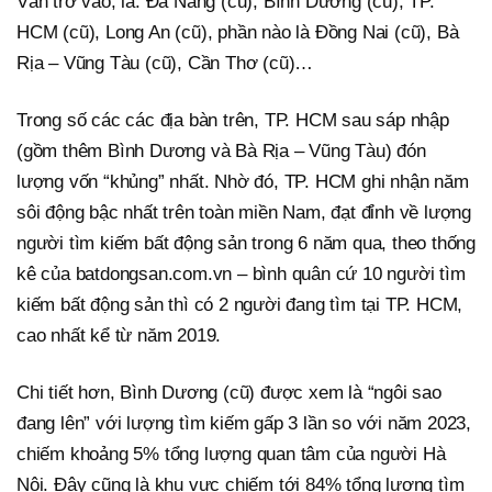
Vân trở vào, là: Đà Nẵng (cũ), Bình Dương (cũ), TP.
HCM (cũ), Long An (cũ), phần nào là Đồng Nai (cũ), Bà
Rịa – Vũng Tàu (cũ), Cần Thơ (cũ)…
Trong số các các địa bàn trên, TP. HCM sau sáp nhập
(gồm thêm Bình Dương và Bà Rịa – Vũng Tàu) đón
lượng vốn “khủng” nhất. Nhờ đó, TP. HCM ghi nhận năm
sôi động bậc nhất trên toàn miền Nam, đạt đỉnh về lượng
người tìm kiếm bất động sản trong 6 năm qua, theo thống
kê của batdongsan.com.vn – bình quân cứ 10 người tìm
kiếm bất động sản thì có 2 người đang tìm tại TP. HCM,
cao nhất kể từ năm 2019.
Chi tiết hơn, Bình Dương (cũ) được xem là “ngôi sao
đang lên” với lượng tìm kiếm gấp 3 lần so với năm 2023,
chiếm khoảng 5% tổng lượng quan tâm của người Hà
Nội. Đây cũng là khu vực chiếm tới 84% tổng lượng tìm