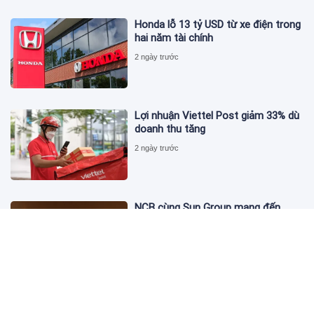
Honda lỗ 13 tỷ USD từ xe điện trong
hai năm tài chính
2 ngày trước
Lợi nhuận Viettel Post giảm 33% dù
doanh thu tăng
2 ngày trước
NCB cùng Sun Group mang đến
phong cách sống tinh hoa với đặc
quyền hàng đầu Việt Nam
3 ngày trước
Hội nghị Tài chính Xanh Việt Nam
2026 - Khơi thông dòng vốn xanh