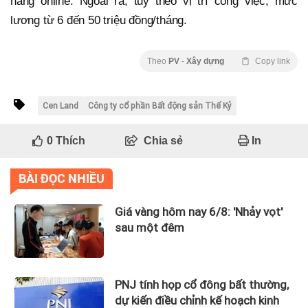
hàng online. Ngoài ra, tuỳ theo vị trí công việc, mức
lương từ 6 đến 50 triệu đồng/tháng.
Theo
PV
-
Xây dựng
Copy link
Cen Land
Công ty cổ phần Bất động sản Thế Kỷ
0
Thích
Chia sẻ
In
BÀI ĐỌC NHIỀU
Giá vàng hôm nay 6/8: 'Nhảy vọt'
sau một đêm
PNJ tính họp cổ đông bất thường,
dự kiến điều chỉnh kế hoạch kinh