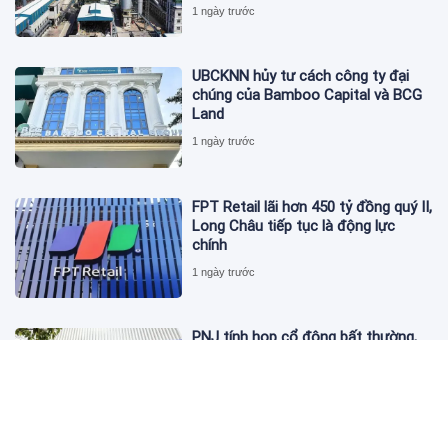
1 ngày trước
UBCKNN hủy tư cách công ty đại
chúng của Bamboo Capital và BCG
Land
1 ngày trước
FPT Retail lãi hơn 450 tỷ đồng quý II,
Long Châu tiếp tục là động lực
chính
1 ngày trước
PNJ tính họp cổ đông bất thường,
dự kiến điều chỉnh kế hoạch kinh
doanh 2026
1 ngày trước