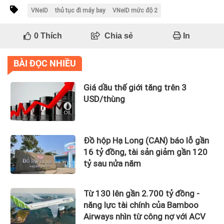
VNeID
thủ tục đi máy bay
VNeID mức độ 2
0
Thích
Chia sẻ
In
BÀI ĐỌC NHIỀU
Giá dầu thế giới tăng trên 3
USD/thùng
Đồ hộp Hạ Long (CAN) báo lỗ gần
16 tỷ đồng, tài sản giảm gần 120
tỷ sau nửa năm
Từ 130 lên gần 2.700 tỷ đồng -
năng lực tài chính của Bamboo
Airways nhìn từ công nợ với ACV