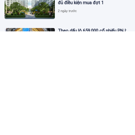
đủ điều kiện mua đợt 1
2 ngày trước
Theo dấu lô 659.000 cổ phiếu PNJ:
Đi 1 vòng qua tài khoản tự doanh
hay 'chỉ là trùng hợp'?
2 ngày trước
Giá vàng hôm nay 5/8: Nhích nhẹ lấy
đà phục hồi
2 ngày trước
Apec Mandala Wyndham Mũi Né bị
phạt 270 triệu đồng vì xả nước thải
vượt quy chuẩn
2 ngày trước