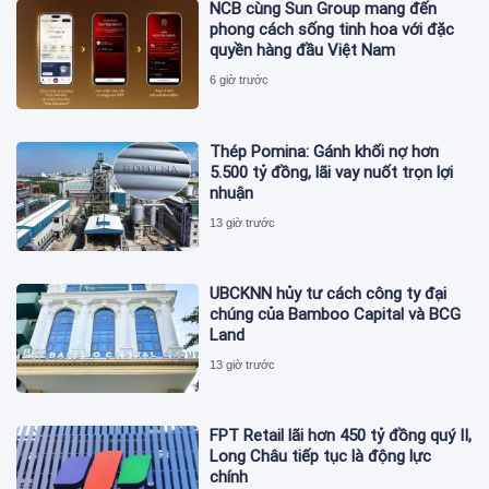
NCB cùng Sun Group mang đến
phong cách sống tinh hoa với đặc
quyền hàng đầu Việt Nam
6 giờ trước
Thép Pomina: Gánh khối nợ hơn
5.500 tỷ đồng, lãi vay nuốt trọn lợi
nhuận
13 giờ trước
UBCKNN hủy tư cách công ty đại
chúng của Bamboo Capital và BCG
Land
13 giờ trước
FPT Retail lãi hơn 450 tỷ đồng quý II,
Long Châu tiếp tục là động lực
chính