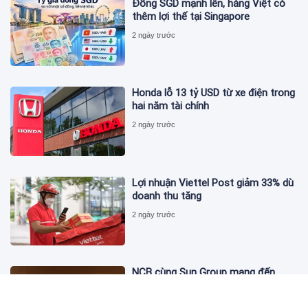
Đồng SGD mạnh lên, hàng Việt có
thêm lợi thế tại Singapore
2 ngày trước
Honda lỗ 13 tỷ USD từ xe điện trong
hai năm tài chính
2 ngày trước
Lợi nhuận Viettel Post giảm 33% dù
doanh thu tăng
2 ngày trước
NCB cùng Sun Group mang đến
phong cách sống tinh hoa với đặc
quyền hàng đầu Việt Nam