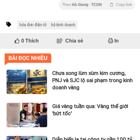
Theo
Hà Giang
-
TCDN
Copy link
hóa đơn điện tử
hộ kinh doanh
0
Thích
Chia sẻ
In
BÀI ĐỌC NHIỀU
Chưa xong lùm xùm kim cương,
PNJ và SJC lộ sai phạm trong kinh
doanh vàng
Giá vàng tuần qua: Vàng thế giới
'bứt tốc'
Diễn biến lạ tại công ty gần 100 tỷ