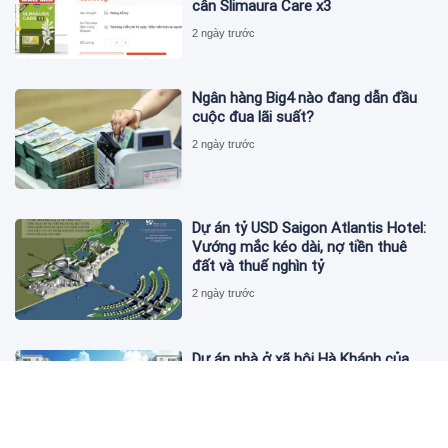
cân Slimaura Care x3
2 ngày trước
Ngân hàng Big4 nào đang dẫn đầu
cuộc đua lãi suất?
2 ngày trước
Dự án tỷ USD Saigon Atlantis Hotel:
Vướng mắc kéo dài, nợ tiền thuê
đất và thuế nghìn tỷ
2 ngày trước
Dự án nhà ở xã hội Hà Khánh của
FLC công bố danh sách khách hàng
đủ điều kiện mua đợt 1
3 ngày trước