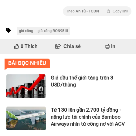
Theo
An Tú
-
TCDN
Copy link
giá xăng
giá xăng RON95-III
0
Thích
Chia sẻ
In
BÀI ĐỌC NHIỀU
Giá dầu thế giới tăng trên 3
USD/thùng
Từ 130 lên gần 2.700 tỷ đồng -
năng lực tài chính của Bamboo
Airways nhìn từ công nợ với ACV