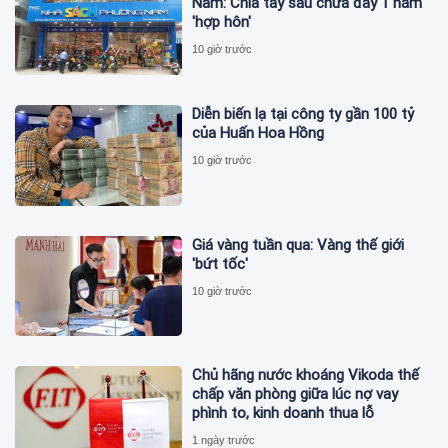
Nam: Chia tay sau chưa đầy 1 năm
'hợp hôn'
10 giờ trước
Diễn biến lạ tại công ty gần 100 tỷ
của Huấn Hoa Hồng
10 giờ trước
Giá vàng tuần qua: Vàng thế giới
'bứt tốc'
10 giờ trước
Chủ hãng nước khoáng Vikoda thế
chấp văn phòng giữa lúc nợ vay
phình to, kinh doanh thua lỗ
1 ngày trước