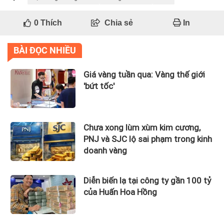
0
Thích
Chia sẻ
In
BÀI ĐỌC NHIỀU
Giá vàng tuần qua: Vàng thế giới
'bứt tốc'
Chưa xong lùm xùm kim cương,
PNJ và SJC lộ sai phạm trong kinh
doanh vàng
Diễn biến lạ tại công ty gần 100 tỷ
của Huấn Hoa Hồng