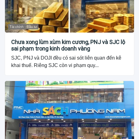
Tài chính - Đầu tư
Chưa xong lùm xùm kim cương, PNJ và SJC lộ
sai phạm trong kinh doanh vàng
SJC, PNJ và DOJI đều có sai sót liên quan đến kê
khai thuế. Riêng SJC còn vi phạm quy...