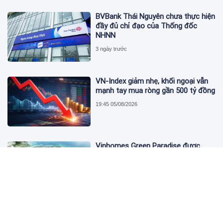
BVBank Thái Nguyên chưa thực hiện
đầy đủ chỉ đạo của Thống đốc
NHNN
3 ngày trước
VN-Index giảm nhẹ, khối ngoại vẫn
mạnh tay mua ròng gần 500 tỷ đồng
19:45 05/08/2026
Vinhomes Green Paradise được
trao chứng nhận Thành phố Thông
minh dựa trên tiêu chuẩn toàn cầu
ISO 37122
19:40 05/08/2026
Bộ Y tế yêu cầu Shopee, Lazada
ngừng bán sản phẩm hỗ trợ giảm