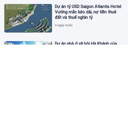
Dự án tỷ USD Saigon Atlantis Hotel:
Vướng mắc kéo dài, nợ tiền thuê
đất và thuế nghìn tỷ
3 ngày trước
Dự án nhà ở xã hội Hà Khánh của
FLC công bố danh sách khách hàng
đủ điều kiện mua đợt 1
3 ngày trước
Theo dấu lô 659.000 cổ phiếu PNJ:
Đi 1 vòng qua tài khoản tự doanh
hay 'chỉ là trùng hợp'?
3 ngày trước
Giá vàng hôm nay 5/8: Nhích nhẹ lấy
đà phục hồi