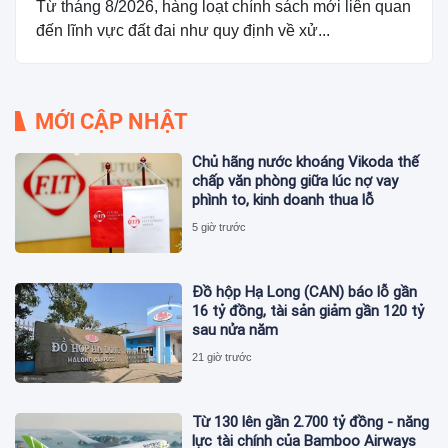
Từ tháng 8/2026, hàng loạt chính sách mới liên quan
đến lĩnh vực đất đai như quy định về xử...
MỚI CẬP NHẬT
Chủ hãng nước khoáng Vikoda thế
chấp văn phòng giữa lúc nợ vay
phình to, kinh doanh thua lỗ
5 giờ trước
Đồ hộp Hạ Long (CAN) báo lỗ gần
16 tỷ đồng, tài sản giảm gần 120 tỷ
sau nửa năm
21 giờ trước
Từ 130 lên gần 2.700 tỷ đồng - năng
lực tài chính của Bamboo Airways