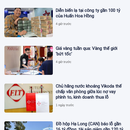
Diễn biến lạ tại công ty gần 100 tỷ
của Huấn Hoa Hồng
4 giờ trước
Giá vàng tuần qua: Vàng thế giới
'bứt tốc'
4 giờ trước
Chủ hãng nước khoáng Vikoda thế
chấp văn phòng giữa lúc nợ vay
phình to, kinh doanh thua lỗ
1 ngày trước
Đồ hộp Hạ Long (CAN) báo lỗ gần
16 tỷ đồng, tài sản giảm gần 120 tỷ