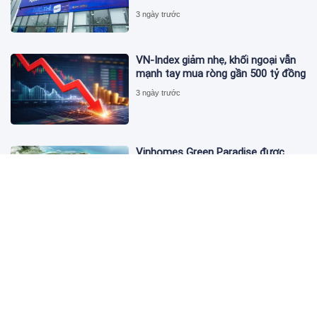
3 ngày trước
VN-Index giảm nhẹ, khối ngoại vẫn
mạnh tay mua ròng gần 500 tỷ đồng
3 ngày trước
Vinhomes Green Paradise được
trao chứng nhận Thành phố Thông
minh dựa trên tiêu chuẩn toàn cầu
ISO 37122
3 ngày trước
Bộ Y tế yêu cầu Shopee, Lazada
ngừng bán sản phẩm hỗ trợ giảm
cân Slimaura Care x3
3 ngày trước