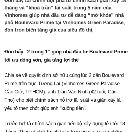
Đòn bẩy tài chính đột phá từ chính sách giãn xây 18
tháng và “khoá trần” lãi suất trong 5 năm của
Vinhomes giúp nhà đầu tư dễ dàng “mở khóa” nhà
phố Boulevard Prime tại Vinhomes Green Paradise,
đón trọn biên tăng giá của siêu đô thị.
Đòn bẩy “2 trong 1” giúp nhà đầu tư Boulevard Prime
tối ưu dòng vốn, gia tăng lợi thế
Chia sẻ về quyết định sở hữu cùng lúc 2 căn Boulevard
Prime trên trục Tương Lai (Vinhomes Green Paradise
Cần Giờ, TP.HCM), anh Trần Văn Ninh (42 tuổi, Cần
Thơ) cho biết chính sách hỗ trợ lãi suất và giãn xây là
yếu tố then chốt giúp anh "xuống tiền".
Trước hết là chính sách giãn tiến độ xây dựng lên tới 18
tháng. Thay vì phải thanh toán toàn bộ giá trị sản phẩm