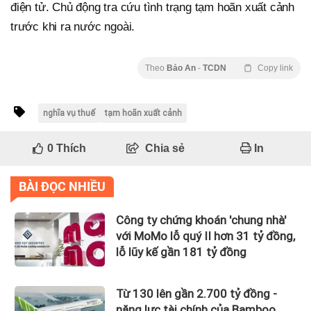
điện tử. Chủ động tra cứu tình trạng tạm hoãn xuất cảnh
trước khi ra nước ngoài.
Theo
Bảo An
-
TCDN
Copy link
nghĩa vụ thuế
tạm hoãn xuất cảnh
0
Thích
Chia sẻ
In
BÀI ĐỌC NHIỀU
Công ty chứng khoán 'chung nhà'
với MoMo lỗ quý II hơn 31 tỷ đồng,
lỗ lũy kế gần 181 tỷ đồng
Từ 130 lên gần 2.700 tỷ đồng -
năng lực tài chính của Bamboo