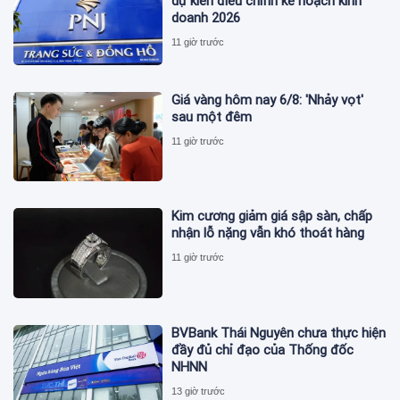
dự kiến điều chỉnh kế hoạch kinh
doanh 2026
11 giờ trước
Giá vàng hôm nay 6/8: 'Nhảy vọt'
sau một đêm
11 giờ trước
Kim cương giảm giá sập sàn, chấp
nhận lỗ nặng vẫn khó thoát hàng
11 giờ trước
BVBank Thái Nguyên chưa thực hiện
đầy đủ chỉ đạo của Thống đốc
NHNN
13 giờ trước