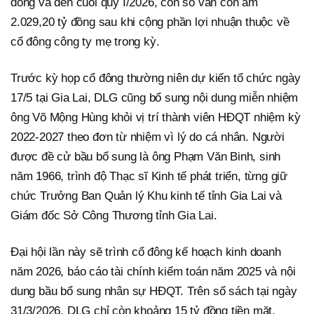
đồng và đến cuối quý I/2026, con số vẫn còn âm
2.029,20 tỷ đồng sau khi cộng phần lợi nhuận thuộc về
cổ đông công ty mẹ trong kỳ.
Trước kỳ họp cổ đông thường niên dự kiến tổ chức ngày
17/5 tại Gia Lai, DLG cũng bổ sung nội dung miễn nhiệm
ông Võ Mộng Hùng khỏi vị trí thành viên HĐQT nhiệm kỳ
2022-2027 theo đơn từ nhiệm vì lý do cá nhân. Người
được đề cử bầu bổ sung là ông Phạm Văn Binh, sinh
năm 1966, trình độ Thạc sĩ Kinh tế phát triển, từng giữ
chức Trưởng Ban Quản lý Khu kinh tế tỉnh Gia Lai và
Giám đốc Sở Công Thương tỉnh Gia Lai.
Đại hội lần này sẽ trình cổ đông kế hoạch kinh doanh
năm 2026, báo cáo tài chính kiểm toán năm 2025 và nội
dung bầu bổ sung nhân sự HĐQT. Trên sổ sách tại ngày
31/3/2026, DLG chỉ còn khoảng 15 tỷ đồng tiền mặt,