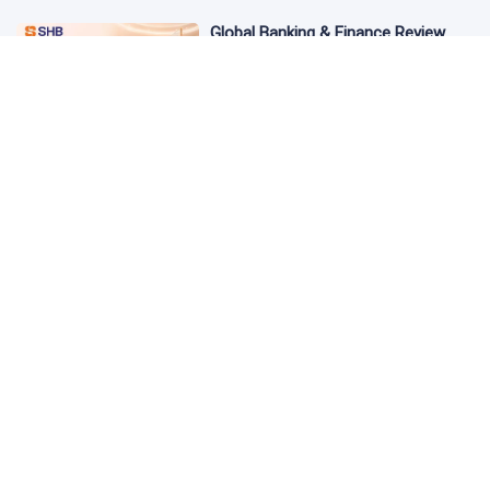
Global Banking & Finance Review
Awards vinh danh SHB là Ngân hàng
tiết kiệm tốt nhất Việt Nam năm
2026
3 ngày trước
Từ đầu tư đến tạo dòng tiền: Bước
chuyển của dự án điện gió lớn nhất
T&T Group tại Lào
3 ngày trước
Cảnh giác chiêu lừa mua, bán bạc
có giá "tốt bất thường" trên mạng
xã hội
3 ngày trước
Masterise Homes đồng hành cùng
khách hàng trên toàn quốc với giải