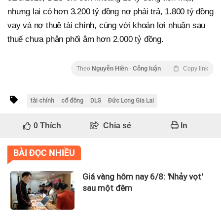
nhưng lại có hơn 3.200 tỷ đồng nợ phải trả, 1.800 tỷ đồng
vay và nợ thuê tài chính, cùng với khoản lợi nhuận sau
thuế chưa phân phối âm hơn 2.000 tỷ đồng.
Theo
Nguyễn Hiền
-
Công luận
Copy link
tài chính
cổ đông
DLG
Đức Long Gia Lai
0
Thích
Chia sẻ
In
BÀI ĐỌC NHIỀU
Giá vàng hôm nay 6/8: 'Nhảy vọt'
sau một đêm