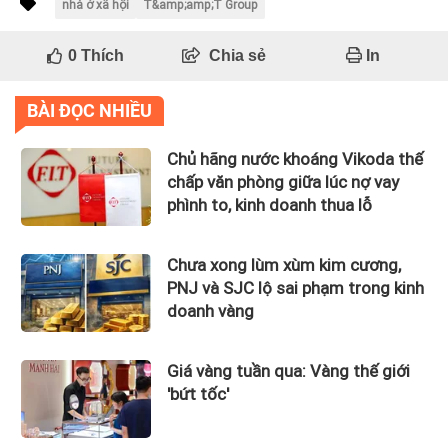
nhà ở xã hội
T&amp;amp;T Group
0
Thích
Chia sẻ
In
BÀI ĐỌC NHIỀU
Chủ hãng nước khoáng Vikoda thế
chấp văn phòng giữa lúc nợ vay
phình to, kinh doanh thua lỗ
Chưa xong lùm xùm kim cương,
PNJ và SJC lộ sai phạm trong kinh
doanh vàng
Giá vàng tuần qua: Vàng thế giới
'bứt tốc'