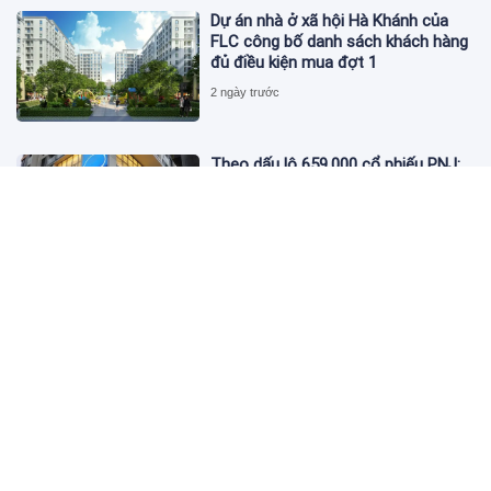
Dự án nhà ở xã hội Hà Khánh của
FLC công bố danh sách khách hàng
đủ điều kiện mua đợt 1
2 ngày trước
Theo dấu lô 659.000 cổ phiếu PNJ:
Đi 1 vòng qua tài khoản tự doanh
hay 'chỉ là trùng hợp'?
2 ngày trước
Giá vàng hôm nay 5/8: Nhích nhẹ lấy
đà phục hồi
2 ngày trước
Apec Mandala Wyndham Mũi Né bị
phạt 270 triệu đồng vì xả nước thải