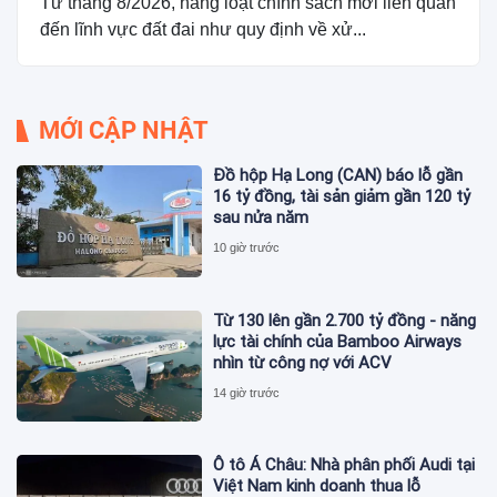
Từ tháng 8/2026, hàng loạt chính sách mới liên quan
đến lĩnh vực đất đai như quy định về xử...
MỚI CẬP NHẬT
Đồ hộp Hạ Long (CAN) báo lỗ gần
16 tỷ đồng, tài sản giảm gần 120 tỷ
sau nửa năm
10 giờ trước
Từ 130 lên gần 2.700 tỷ đồng - năng
lực tài chính của Bamboo Airways
nhìn từ công nợ với ACV
14 giờ trước
Ô tô Á Châu: Nhà phân phối Audi tại
Việt Nam kinh doanh thua lỗ