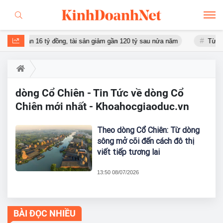
áo lỗ gần 16 tỷ đồng, tài sản giảm gần 120 tỷ sau nửa năm
Từ 130
dòng Cổ Chiên - Tin Tức về dòng Cổ
Chiên mới nhất - Khoahocgiaoduc.vn
Theo dòng Cổ Chiên: Từ dòng
sông mở cõi đến cách đô thị
viết tiếp tương lai
13:50 08/07/2026
BÀI ĐỌC NHIỀU