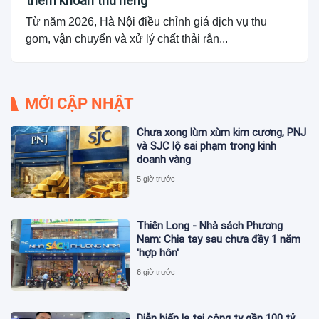
thêm khoản thu riêng
Từ năm 2026, Hà Nội điều chỉnh giá dịch vụ thu
gom, vận chuyển và xử lý chất thải rắn...
MỚI CẬP NHẬT
Chưa xong lùm xùm kim cương, PNJ
và SJC lộ sai phạm trong kinh
doanh vàng
5 giờ trước
Thiên Long - Nhà sách Phương
Nam: Chia tay sau chưa đầy 1 năm
'hợp hôn'
6 giờ trước
Diễn biến lạ tại công ty gần 100 tỷ