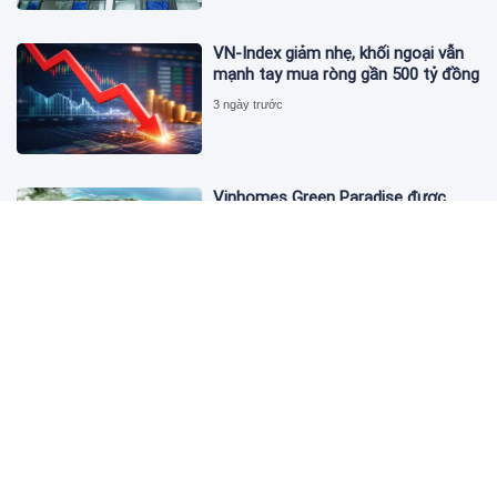
VN-Index giảm nhẹ, khối ngoại vẫn
mạnh tay mua ròng gần 500 tỷ đồng
3 ngày trước
Vinhomes Green Paradise được
trao chứng nhận Thành phố Thông
minh dựa trên tiêu chuẩn toàn cầu
ISO 37122
3 ngày trước
Bộ Y tế yêu cầu Shopee, Lazada
ngừng bán sản phẩm hỗ trợ giảm
cân Slimaura Care x3
14:27 05/08/2026
Ngân hàng Big4 nào đang dẫn đầu