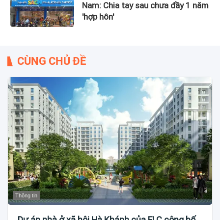
Nam: Chia tay sau chưa đầy 1 năm
'hợp hôn'
CÙNG CHỦ ĐỀ
Thông tin
Dự án nhà ở xã hội Hà Khánh của FLC công bố