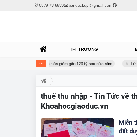
0879 73 9999
bandockdpl@gmail.com
THỊ TRƯỜNG
áo lỗ gần 16 tỷ đồng, tài sản giảm gần 120 tỷ sau nửa năm
Từ 130
thuế thu nhập - Tin Tức về t
Khoahocgiaoduc.vn
Miễn t
đất du