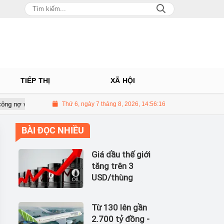
TIẾP THỊ
XÃ HỘI
ng nợ với ACV
Thứ 6, ngày 7 tháng 8, 2026, 14:56:16
Ô tô Á Châu: Nhà phân phối Audi tại Việt Nam kinh d
BÀI ĐỌC NHIỀU
Giá dầu thế giới
tăng trên 3
USD/thùng
Từ 130 lên gần
2.700 tỷ đồng -