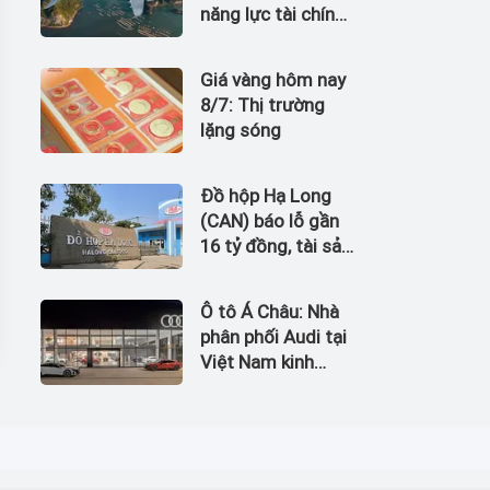
năng lực tài chính
của Bamboo
Airways nhìn từ
Giá vàng hôm nay
công nợ với ACV
8/7: Thị trường
lặng sóng
Đồ hộp Hạ Long
(CAN) báo lỗ gần
16 tỷ đồng, tài sản
giảm gần 120 tỷ
sau nửa năm
Ô tô Á Châu: Nhà
phân phối Audi tại
Việt Nam kinh
doanh thua lỗ