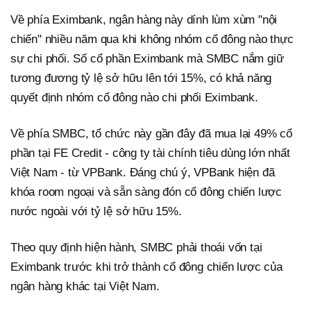
Về phía Eximbank, ngân hàng này dính lùm xùm "nội
chiến" nhiều năm qua khi không nhóm cổ đông nào thực
sự chi phối. Số cổ phần Eximbank mà SMBC nắm giữ
tương đương tỷ lệ sở hữu lên tới 15%, có khả năng
quyết định nhóm cổ đông nào chi phối Eximbank.
Về phía SMBC, tổ chức này gần đây đã mua lại 49% cổ
phần tại FE Credit - công ty tài chính tiêu dùng lớn nhất
Việt Nam - từ VPBank. Đáng chú ý, VPBank hiện đã
khóa room ngoại và sẵn sàng đón cổ đông chiến lược
nước ngoài với tỷ lệ sở hữu 15%.
Theo quy định hiện hành, SMBC phải thoái vốn tại
Eximbank trước khi trở thành cổ đông chiến lược của
ngân hàng khác tại Việt Nam.