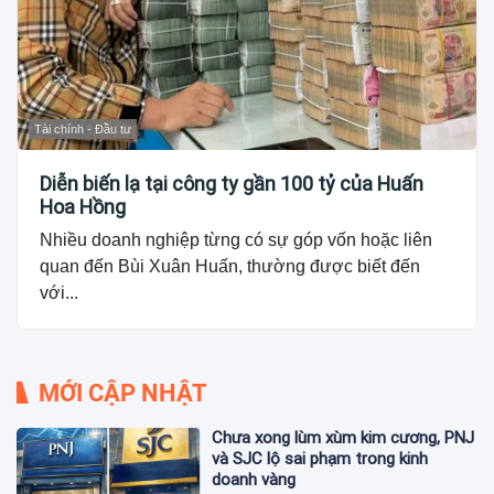
Tài chính - Đầu tư
Diễn biến lạ tại công ty gần 100 tỷ của Huấn
Hoa Hồng
Nhiều doanh nghiệp từng có sự góp vốn hoặc liên
quan đến Bùi Xuân Huấn, thường được biết đến
với...
MỚI CẬP NHẬT
Chưa xong lùm xùm kim cương, PNJ
và SJC lộ sai phạm trong kinh
doanh vàng