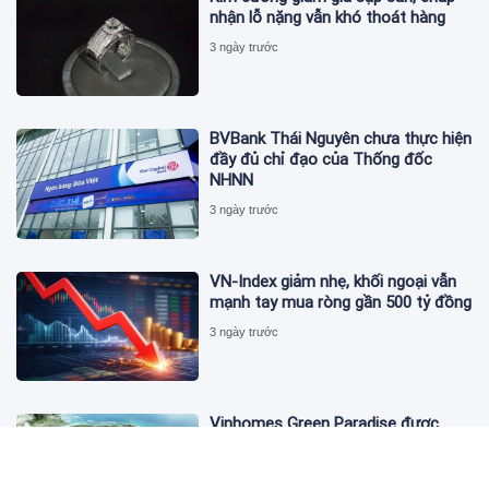
nhận lỗ nặng vẫn khó thoát hàng
3 ngày trước
BVBank Thái Nguyên chưa thực hiện
đầy đủ chỉ đạo của Thống đốc
NHNN
3 ngày trước
VN-Index giảm nhẹ, khối ngoại vẫn
mạnh tay mua ròng gần 500 tỷ đồng
3 ngày trước
Vinhomes Green Paradise được
trao chứng nhận Thành phố Thông
minh dựa trên tiêu chuẩn toàn cầu
ISO 37122