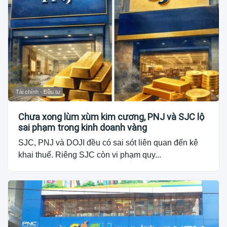
Tài chính - Đầu tư
Chưa xong lùm xùm kim cương, PNJ và SJC lộ
sai phạm trong kinh doanh vàng
SJC, PNJ và DOJI đều có sai sót liên quan đến kê
khai thuế. Riêng SJC còn vi phạm quy...