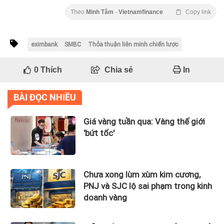
Theo
Minh Tâm
-
Vietnamfinance
Copy link
eximbank
SMBC
Thỏa thuận liên minh chiến lược
0
Thích
Chia sẻ
In
BÀI ĐỌC NHIỀU
Giá vàng tuần qua: Vàng thế giới
'bứt tốc'
Chưa xong lùm xùm kim cương,
PNJ và SJC lộ sai phạm trong kinh
doanh vàng