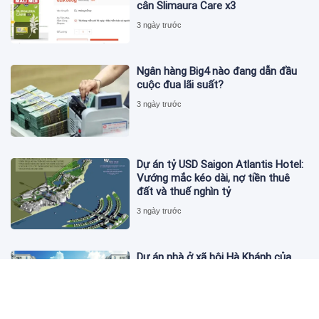
cân Slimaura Care x3
3 ngày trước
Ngân hàng Big4 nào đang dẫn đầu
cuộc đua lãi suất?
3 ngày trước
Dự án tỷ USD Saigon Atlantis Hotel:
Vướng mắc kéo dài, nợ tiền thuê
đất và thuế nghìn tỷ
3 ngày trước
Dự án nhà ở xã hội Hà Khánh của
FLC công bố danh sách khách hàng
đủ điều kiện mua đợt 1
3 ngày trước