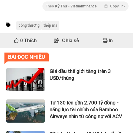
Theo
Kỳ Thư
-
Vietnamfinance
Copy link
công thương
thép mạ
0
Thích
Chia sẻ
In
BÀI ĐỌC NHIỀU
Giá dầu thế giới tăng trên 3
USD/thùng
Từ 130 lên gần 2.700 tỷ đồng -
năng lực tài chính của Bamboo
Airways nhìn từ công nợ với ACV