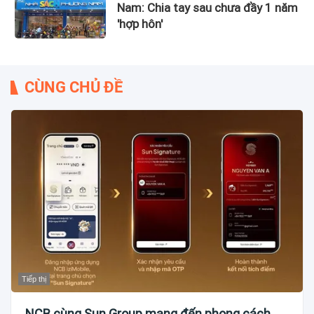
Nam: Chia tay sau chưa đầy 1 năm
'hợp hôn'
CÙNG CHỦ ĐỀ
Tiếp thị
NCB cùng Sun Group mang đến phong cách