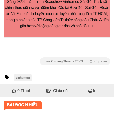
Sáng 08/06, hành trình Roadshow Vinhomes Sài Gòn Park sẽ
chính thức diễn ra với điểm khởi đầu tại Bưu điện Sài Gòn. Đoàn
xe VinFast sẽ di chuyển qua các tuyến phố trung tâm TP.HCM,
mang hình ảnh của TP Công viên Tri thức hàng đầu Châu Á đến
gần hơn với cộng đồng cư dân và nhà đầu tư.
Theo
Phương Thuận
-
TEVN
Copy link
vinhomes
0
Thích
Chia sẻ
In
BÀI ĐỌC NHIỀU