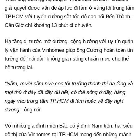
giải quyết được vấn đề áp lực đi làm ở vùng lõi trung tâm
TP.HCM với tuyến đường sắt tốc độ cao nối Bến Thành -
Cần Giờ chỉ khoảng 13 phút di chuyển
.
Hạ tầng đi trước mở đường, cộng hưởng với uy tín quản
lý vận hành của Vinhomes giúp ông Cương hoàn toàn tin
tưởng để “nối dài” không gian sống chuẩn mực cho thế
hệ tương lai.
“Năm, mười năm nữa con tôi trưởng thành thì hạ tầng và
mọi thứ ở đây đã đầy đủ hết, có thể sống ở đây, hàng
ngày vào trung tâm TP.HCM đi làm hoặc về đây nghỉ
dưỡng”
, ông nói.
Với nhiều gia đình miền Bắc có ý định Nam tiến, hai siêu
đô thị của Vinhomes tại TP.HCM mang đến những mảnh