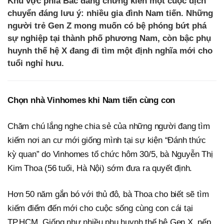
Khu vực phía Bắc đang chứng kiến một cuộc dịch
chuyển đáng lưu ý: nhiều gia đình Nam tiến. Những
người trẻ Gen Z mong muốn có bệ phóng bứt phá
sự nghiệp tại thành phố phương Nam, còn bậc phụ
huynh thế hệ X đang đi tìm một định nghĩa mới cho
tuổi nghỉ hưu.
Chọn nhà Vinhomes khi Nam tiến cùng con
Chăm chú lắng nghe chia sẻ của những người đang tìm
kiếm nơi an cư mới giống mình tại sự kiện “Đánh thức
kỳ quan” do Vinhomes tổ chức hôm 30/5, bà Nguyễn Thị
Kim Thoa (56 tuổi, Hà Nội) sớm đưa ra quyết định.
Hơn 50 năm gắn bó với thủ đô, bà Thoa cho biết sẽ tìm
kiếm điểm đến mới cho cuộc sống cùng con cái tại
TP.HCM. Giống như nhiều phụ huynh thế hệ Gen X, nếp