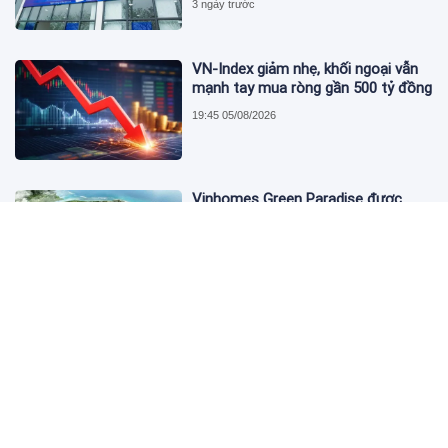
3 ngày trước
VN-Index giảm nhẹ, khối ngoại vẫn
mạnh tay mua ròng gần 500 tỷ đồng
19:45 05/08/2026
Vinhomes Green Paradise được
trao chứng nhận Thành phố Thông
minh dựa trên tiêu chuẩn toàn cầu
ISO 37122
19:40 05/08/2026
Bộ Y tế yêu cầu Shopee, Lazada
ngừng bán sản phẩm hỗ trợ giảm
cân Slimaura Care x3
14:27 05/08/2026