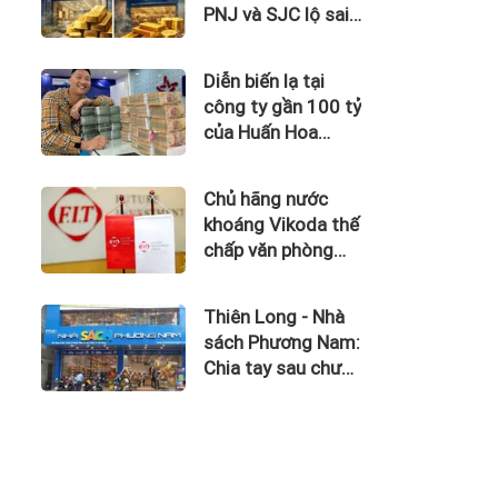
PNJ và SJC lộ sai
phạm trong kinh
doanh vàng
Diễn biến lạ tại
công ty gần 100 tỷ
của Huấn Hoa
Hồng
Chủ hãng nước
khoáng Vikoda thế
chấp văn phòng
giữa lúc nợ vay
phình to, kinh
Thiên Long - Nhà
doanh thua lỗ
sách Phương Nam:
Chia tay sau chưa
đầy 1 năm 'hợp
hôn'