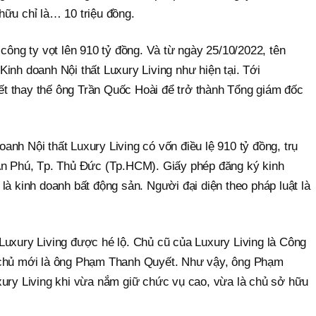
hữu chỉ là… 10 triệu đồng.
 công ty vọt lên 910 tỷ đồng. Và từ ngày 25/10/2022, tên
inh doanh Nội thất Luxury Living như hiện tại. Tới
t thay thế ông Trần Quốc Hoài để trở thành Tổng giám đốc
nh Nội thất Luxury Living có vốn điều lệ 910 tỷ đồng, trụ
An Phú, Tp. Thủ Đức (Tp.HCM). Giấy phép đăng ký kinh
là kinh doanh bất động sản. Người đại diện theo pháp luật là
Luxury Living được hé lộ. Chủ cũ của Luxury Living là Công
 chủ mới là ông Phạm Thanh Quyết. Như vậy, ông Phạm
xury Living khi vừa nắm giữ chức vụ cao, vừa là chủ sở hữu