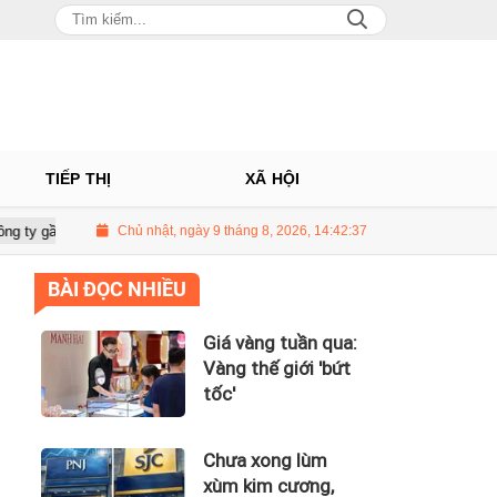
TIẾP THỊ
XÃ HỘI
00 tỷ của Huấn Hoa Hồng
Chủ nhật, ngày 9 tháng 8, 2026, 14:42:38
Giá vàng tuần qua: Vàng thế giới 'bứt tốc'
BÀI ĐỌC NHIỀU
Giá vàng tuần qua:
Vàng thế giới 'bứt
tốc'
Chưa xong lùm
xùm kim cương,