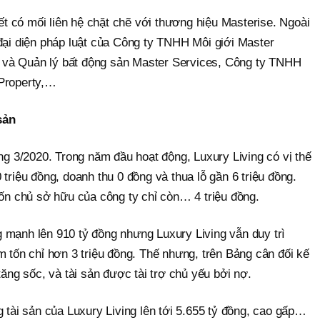
 có mối liên hệ chặt chẽ với thương hiệu Masterise. Ngoài
đại diện pháp luật của Công ty TNHH Môi giới Master
và Quản lý bất động sản Master Services, Công ty TNHH
 Property,…
sản
áng 3/2020. Trong năm đầu hoạt động, Luxury Living có vị thế
triệu đồng, doanh thu 0 đồng và thua lỗ gần 6 triệu đồng.
vốn chủ sở hữu của công ty chỉ còn… 4 triệu đồng.
 mạnh lên 910 tỷ đồng nhưng Luxury Living vẫn duy trì
m tốn chỉ hơn 3 triệu đồng. Thế nhưng, trên Bảng cân đối kế
tăng sốc, và tài sản được tài trợ chủ yếu bởi nợ.
g tài sản của Luxury Living lên tới 5.655 tỷ đồng, cao gấp…