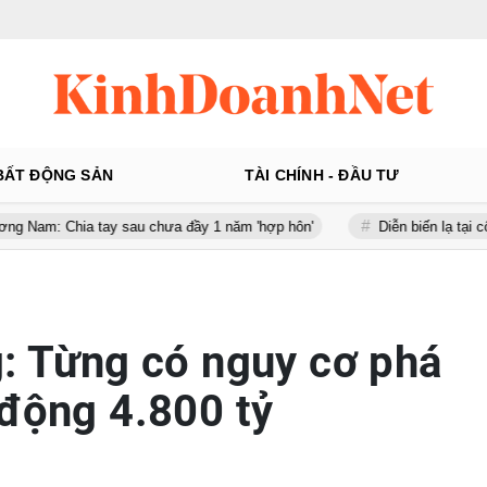
BẤT ĐỘNG SẢN
TÀI CHÍNH - ĐẦU TƯ
 tay sau chưa đầy 1 năm 'hợp hôn'
Diễn biến lạ tại công ty gần 1
g: Từng có nguy cơ phá
 động 4.800 tỷ