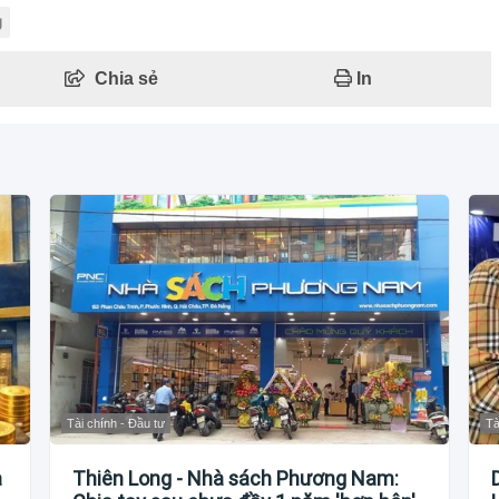
g
Chia sẻ
In
Tài chính - Đầu tư
Tà
à
Thiên Long - Nhà sách Phương Nam: