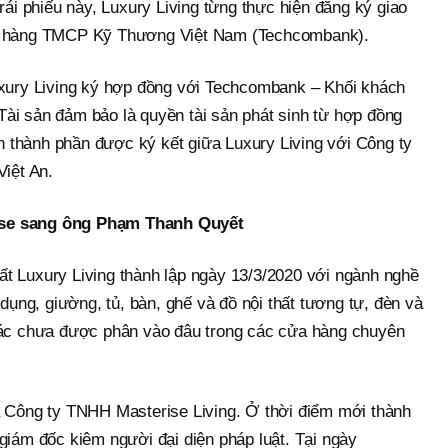
rái phiếu này, Luxury Living từng thực hiện đăng ký giao
ân hàng TMCP Kỹ Thương Việt Nam (Techcombank).
uxury Living ký hợp đồng với Techcombank – Khối khách
ài sản đảm bảo là quyền tài sản phát sinh từ hợp đồng
 thành phần được ký kết giữa Luxury Living với Công ty
Việt An.
ise sang ông Phạm Thanh Quyết
t Luxury Living thành lập ngày 13/3/2020 với ngành nghề
 dụng, giường, tủ, bàn, ghế và đồ nội thất tương tự, đèn và
khác chưa được phân vào đâu trong các cửa hàng chuyên
à Công ty TNHH Masterise Living. Ở thời điểm mới thành
giám đốc kiêm người đại diện pháp luật. Tại ngày