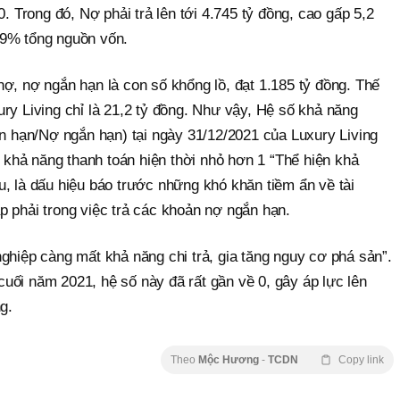
0. Trong đó, Nợ phải trả lên tới 4.745 tỷ đồng, cao gấp 5,2
,9% tổng nguồn vốn.
ợ, nợ ngắn hạn là con số khổng lồ, đạt 1.185 tỷ đồng. Thế
ry Living chỉ là 21,2 tỷ đồng. Như vậy, Hệ số khả năng
ắn hạn/Nợ ngắn hạn) tại ngày 31/12/2021 của Luxury Living
ố khả năng thanh toán hiện thời nhỏ hơn 1 “Thể hiện khả
, là dấu hiệu báo trước những khó khăn tiềm ẩn về tài
p phải trong việc trả các khoản nợ ngắn hạn.
ghiệp càng mất khả năng chi trả, gia tăng nguy cơ phá sản”.
m cuối năm 2021, hệ số này đã rất gần về 0, gây áp lực lên
g.
Theo
Mộc Hương
-
TCDN
Copy link