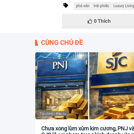
phá sản
trái phiếu
Luxury Livin
0
Thích
CÙNG CHỦ ĐỀ
Tài chính - Đầu tư
Chưa xong lùm xùm kim cương, PNJ v