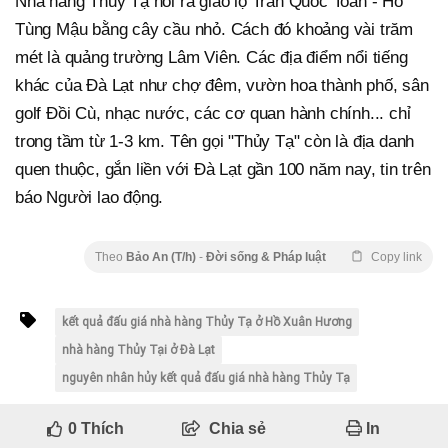
Nhà hàng Thủy Tạ nối ra giao lộ Trần Quốc Toản - Hồ
Tùng Mậu bằng cây cầu nhỏ. Cách đó khoảng vài trăm
mét là quảng trường Lâm Viên. Các địa điểm nổi tiếng
khác của Đà Lạt như chợ đêm, vườn hoa thành phố, sân
golf Đồi Cù, nhạc nước, các cơ quan hành chính... chỉ
trong tầm từ 1-3 km. Tên gọi "Thủy Tạ" còn là địa danh
quen thuộc, gắn liền với Đà Lạt gần 100 năm nay, tin trên
báo Người lao động.
Theo
Bảo An (T/h)
-
Đời sống & Pháp luật
Copy link
kết quả đấu giá nhà hàng Thủy Tạ ở Hồ Xuân Hương
nhà hàng Thủy Tại ở Đà Lạt
nguyên nhân hủy kết quả đấu giá nhà hàng Thủy Tạ
0
Thích
Chia sẻ
In