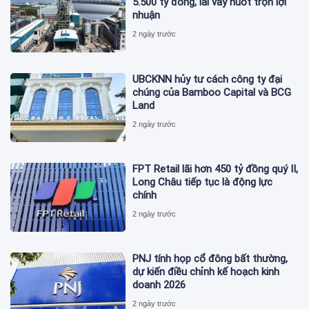
5.500 tỷ đồng, lãi vay nuốt trọn lợi
nhuận
2 ngày trước
UBCKNN hủy tư cách công ty đại
chúng của Bamboo Capital và BCG
Land
2 ngày trước
FPT Retail lãi hơn 450 tỷ đồng quý II,
Long Châu tiếp tục là động lực
chính
2 ngày trước
PNJ tính họp cổ đông bất thường,
dự kiến điều chỉnh kế hoạch kinh
doanh 2026
2 ngày trước