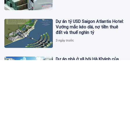
Dự án tỷ USD Saigon Atlantis Hotel:
Vướng mắc kéo dài, nợ tiền thuê
đất và thuế nghìn tỷ
3 ngày trước
Dự án nhà ở xã hội Hà Khánh của
FLC công bố danh sách khách hàng
đủ điều kiện mua đợt 1
3 ngày trước
Theo dấu lô 659.000 cổ phiếu PNJ:
Đi 1 vòng qua tài khoản tự doanh
hay 'chỉ là trùng hợp'?
3 ngày trước