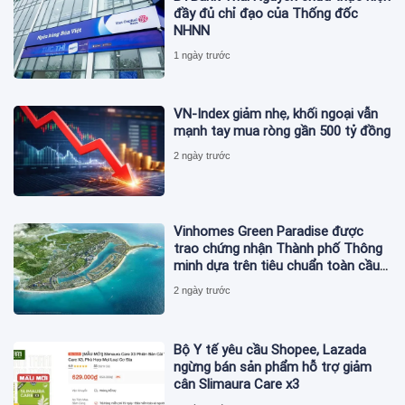
đầy đủ chỉ đạo của Thống đốc
NHNN
1 ngày trước
VN-Index giảm nhẹ, khối ngoại vẫn
mạnh tay mua ròng gần 500 tỷ đồng
2 ngày trước
Vinhomes Green Paradise được
trao chứng nhận Thành phố Thông
minh dựa trên tiêu chuẩn toàn cầu
ISO 37122
2 ngày trước
Bộ Y tế yêu cầu Shopee, Lazada
ngừng bán sản phẩm hỗ trợ giảm
cân Slimaura Care x3