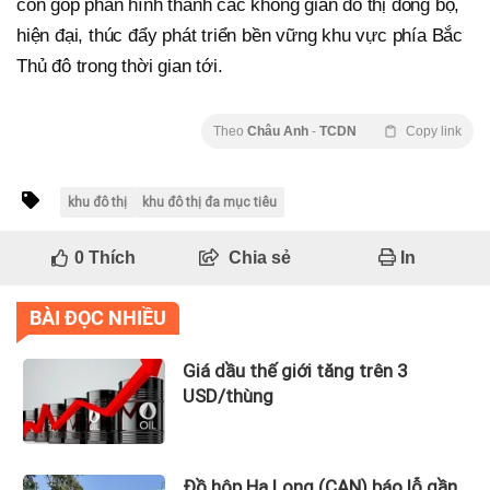
còn góp phần hình thành các không gian đô thị đồng bộ,
hiện đại, thúc đẩy phát triển bền vững khu vực phía Bắc
Thủ đô trong thời gian tới.
Theo
Châu Anh
-
TCDN
Copy link
khu đô thị
khu đô thị đa mục tiêu
0
Thích
Chia sẻ
In
BÀI ĐỌC NHIỀU
Giá dầu thế giới tăng trên 3
USD/thùng
Đồ hộp Hạ Long (CAN) báo lỗ gần