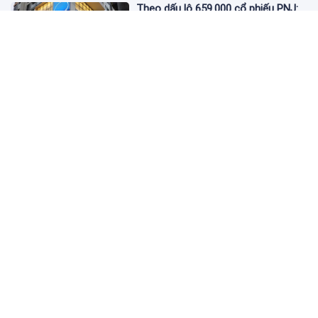
Theo dấu lô 659.000 cổ phiếu PNJ:
Đi 1 vòng qua tài khoản tự doanh
hay 'chỉ là trùng hợp'?
2 ngày trước
Giá vàng hôm nay 5/8: Nhích nhẹ lấy
đà phục hồi
2 ngày trước
Apec Mandala Wyndham Mũi Né bị
phạt 270 triệu đồng vì xả nước thải
vượt quy chuẩn
2 ngày trước
Đề nghị giải chấp hơn 530 căn hộ dự
án Aqua Marina City trước khi đưa
vào kinh doanh