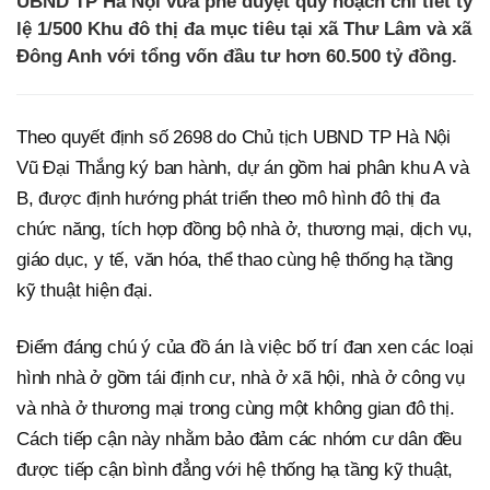
UBND TP Hà Nội vừa phê duyệt quy hoạch chi tiết tỷ
lệ 1/500 Khu đô thị đa mục tiêu tại xã Thư Lâm và xã
Đông Anh với tổng vốn đầu tư hơn 60.500 tỷ đồng.
Theo quyết định số 2698 do Chủ tịch UBND TP Hà Nội
Vũ Đại Thắng ký ban hành, dự án gồm hai phân khu A và
B, được định hướng phát triển theo mô hình đô thị đa
chức năng, tích hợp đồng bộ nhà ở, thương mại, dịch vụ,
giáo dục, y tế, văn hóa, thể thao cùng hệ thống hạ tầng
kỹ thuật hiện đại.
Điểm đáng chú ý của đồ án là việc bố trí đan xen các loại
hình nhà ở gồm tái định cư, nhà ở xã hội, nhà ở công vụ
và nhà ở thương mại trong cùng một không gian đô thị.
Cách tiếp cận này nhằm bảo đảm các nhóm cư dân đều
được tiếp cận bình đẳng với hệ thống hạ tầng kỹ thuật,