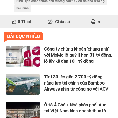
Bình Định chấp thuận chủ trương đầu tư 2 dự án nhà ở xã hội
bắc ninh
0
Thích
Chia sẻ
In
BÀI ĐỌC NHIỀU
Công ty chứng khoán 'chung nhà'
với MoMo lỗ quý II hơn 31 tỷ đồng,
lỗ lũy kế gần 181 tỷ đồng
Từ 130 lên gần 2.700 tỷ đồng -
năng lực tài chính của Bamboo
Airways nhìn từ công nợ với ACV
Ô tô Á Châu: Nhà phân phối Audi
tại Việt Nam kinh doanh thua lỗ