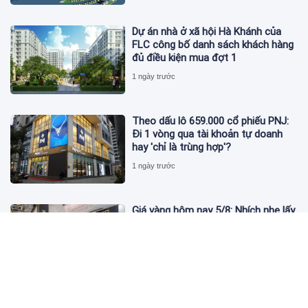
Dự án nhà ở xã hội Hà Khánh của
FLC công bố danh sách khách hàng
đủ điều kiện mua đợt 1
1 ngày trước
Theo dấu lô 659.000 cổ phiếu PNJ:
Đi 1 vòng qua tài khoản tự doanh
hay 'chỉ là trùng hợp'?
1 ngày trước
Giá vàng hôm nay 5/8: Nhích nhẹ lấy
đà phục hồi
2 ngày trước
Apec Mandala Wyndham Mũi Né bị