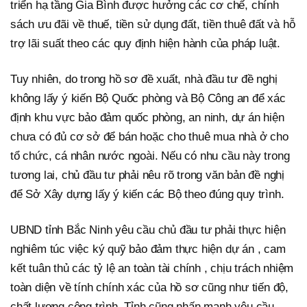
triển hạ tầng Gia Bình được hưởng các cơ chế, chính
sách ưu đãi về thuế, tiền sử dụng đất, tiền thuê đất và hỗ
trợ lãi suất theo các quy định hiện hành của pháp luật.
Tuy nhiên, do trong hồ sơ đề xuất, nhà đầu tư đề nghị
không lấy ý kiến Bộ Quốc phòng và Bộ Công an để xác
định khu vực bảo đảm quốc phòng, an ninh, dự án hiện
chưa có đủ cơ sở để bán hoặc cho thuê mua nhà ở cho
tổ chức, cá nhân nước ngoài. Nếu có nhu cầu này trong
tương lai, chủ đầu tư phải nêu rõ trong văn bản đề nghị
để Sở Xây dựng lấy ý kiến các Bộ theo đúng quy trình.
UBND tỉnh Bắc Ninh yêu cầu chủ đầu tư phải thực hiện
nghiêm túc việc ký quỹ bảo đảm thực hiện dự án , cam
kết tuân thủ các tỷ lệ an toàn tài chính , chịu trách nhiệm
toàn diện về tính chính xác của hồ sơ cũng như tiến độ,
chất lượng công trình. Tỉnh cũng nhấn mạnh yêu cầu