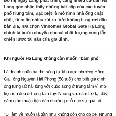
Đô thị ngày càng phát triển, càng nhiều cư dân Hạ
Long gốc nhận thấy những bất cập của các tuyến
phố trung tâm, đặc biệt là mô hình nhà ống chật
chội, tiềm ẩn nhiều rủi ro. Với không ít người dân
bản địa, lựa chọn Vinhomes Global Gate Hạ Long
chính là bước chuyển cho cả chất lượng sống lẫn
chiến lược tài sản của gia đình.
Khi người Hạ Long không còn muốn “bám phố”
Là doanh nhân ba đời sống tại khu vực phường Hồng
Gai, ông Nguyễn Hải Phong (58 tuổi) cho biết gia đình
ông từng rất hài lòng với cuộc sống ở trung tâm vì mọi
tiện ích đều ở trong tầm tay. Nhưng vài năm trở lại đây,
cảm giác thuận tiện dần nhường chỗ cho sự quá tải.
“Đi làm về muộn là gần như không còn chỗ đỗ xe. Những