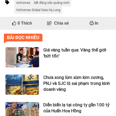
vinhomes
bất động sản quảng ninh
Vinhomes Global Gate Hạ Long
0
Thích
Chia sẻ
In
BÀI ĐỌC NHIỀU
Giá vàng tuần qua: Vàng thế giới
'bứt tốc'
Chưa xong lùm xùm kim cương,
PNJ và SJC lộ sai phạm trong kinh
doanh vàng
Diễn biến lạ tại công ty gần 100 tỷ
của Huấn Hoa Hồng