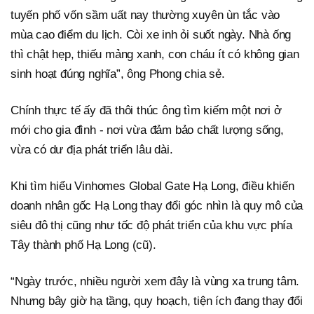
tuyến phố vốn sầm uất nay thường xuyên ùn tắc vào
mùa cao điểm du lịch. Còi xe inh ỏi suốt ngày. Nhà ống
thì chật hẹp, thiếu mảng xanh, con cháu ít có không gian
sinh hoạt đúng nghĩa”, ông Phong chia sẻ.
Chính thực tế ấy đã thôi thúc ông tìm kiếm một nơi ở
mới cho gia đình - nơi vừa đảm bảo chất lượng sống,
vừa có dư địa phát triển lâu dài.
Khi tìm hiểu Vinhomes Global Gate Hạ Long, điều khiến
doanh nhân gốc Hạ Long thay đổi góc nhìn là quy mô của
siêu đô thị cũng như tốc độ phát triển của khu vực phía
Tây thành phố Hạ Long (cũ).
“Ngày trước, nhiều người xem đây là vùng xa trung tâm.
Nhưng bây giờ hạ tầng, quy hoạch, tiện ích đang thay đổi