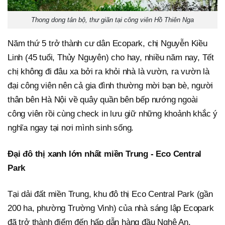
Thong dong tản bộ, thư giãn tại công viên Hồ Thiên Nga
Năm thứ 5 trở thành cư dân Ecopark, chị Nguyễn Kiều
Linh (45 tuổi, Thủy Nguyên) cho hay, nhiều năm nay, Tết
chị không đi đâu xa bởi ra khỏi nhà là vườn, ra vườn là
đại công viên nên cả gia đình thường mời bạn bè, người
thân bên Hà Nội về quây quần bên bếp nướng ngoài
công viên rồi cùng check in lưu giữ những khoảnh khắc ý
nghĩa ngay tại nơi mình sinh sống.
Đại đô thị xanh lớn nhất miền Trung - Eco Central
Park
Tại dải đất miền Trung, khu đô thị Eco Central Park (gần
200 ha, phường Trường Vinh) của nhà sáng lập Ecopark
đã trở thành điểm đến hấp dẫn hàng đầu Nghệ An.