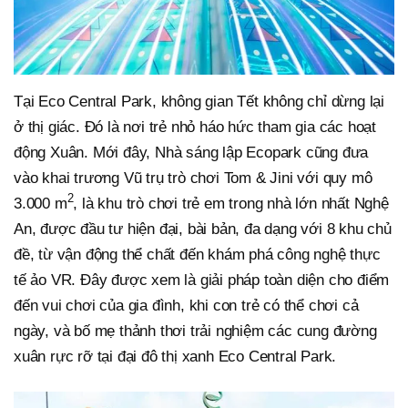
Tại Eco Central Park, không gian Tết không chỉ dừng lại
ở thị giác. Đó là nơi trẻ nhỏ háo hức tham gia các hoạt
động Xuân. Mới đây, Nhà sáng lập Ecopark cũng đưa
vào khai trương Vũ trụ trò chơi Tom & Jini với quy mô
2
3.000 m
, là khu trò chơi trẻ em trong nhà lớn nhất Nghệ
An, được đầu tư hiện đại, bài bản, đa dạng với 8 khu chủ
đề, từ vận động thể chất đến khám phá công nghệ thực
tế ảo VR. Đây được xem là giải pháp toàn diện cho điểm
đến vui chơi của gia đình, khi con trẻ có thể chơi cả
ngày, và bố mẹ thảnh thơi trải nghiệm các cung đường
xuân rực rỡ tại đại đô thị xanh Eco Central Park.