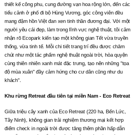
thiết kế công phu, cung đường vạn hoa rộng lớn, đến các
tiểu cảnh ở phố đi bộ Hùng Vương, góc công viên đều
mang đậm hồn Việt đan xen tinh thần đương đại. Với một
người yêu cái đẹp, làm trong lĩnh vực nghệ thuật, tôi cảm
nhận rõ Ecopark kiến tạo một không gian Tết vừa truyền
thống, vừa tinh tế. Mỗi chi tiết trang trí đều được chăm
chút như một tác phẩm nghệ thuật ngoài trời, hòa quyện
cùng thiên nhiên xanh mát đặc trưng, tạo nên những "tọa
độ mùa xuân" đầy cảm hứng cho cư dân cũng như du
khách".
Khu rừng Retreat đầu tiên tại miền Nam - Eco Retreat
Giữa triệu cây xanh của Eco Retreat (220 ha, Bến Lức,
Tây Ninh), không gian trải nghiệm thương mại kết hợp
điểm check in ngoài trời được tăng thêm phần hấp dẫn