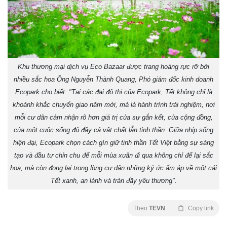
Khu thương mại dịch vụ Eco Bazaar được trang hoàng rực rỡ bởi
nhiều sắc hoa Ông Nguyễn Thành Quang, Phó giám đốc kinh doanh
Ecopark cho biết: "Tại các đại đô thị của Ecopark, Tết không chỉ là
khoảnh khắc chuyển giao năm mới, mà là hành trình trải nghiệm, nơi
mỗi cư dân cảm nhận rõ hơn giá trị của sự gắn kết, của cộng đồng,
của một cuộc sống đủ đầy cả vật chất lẫn tinh thần. Giữa nhịp sống
hiện đại, Ecopark chọn cách gìn giữ tinh thần Tết Việt bằng sự sáng
tạo và đầu tư chỉn chu để mỗi mùa xuân đi qua không chỉ để lại sắc
hoa, mà còn đọng lại trong lòng cư dân những ký ức ấm áp về một cái
Tết xanh, an lành và tràn đầy yêu thương".
Theo
TEVN
Copy link