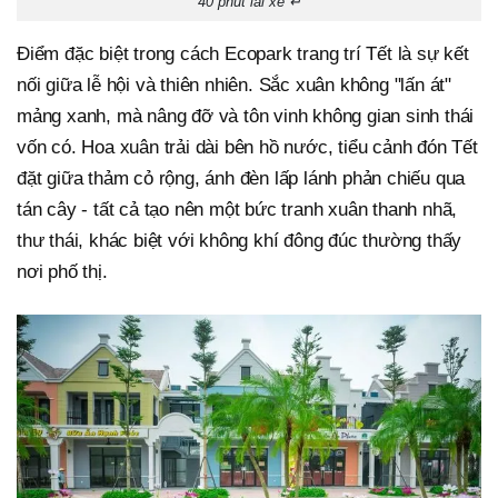
40 phút lái xe ↵
Điểm đặc biệt trong cách Ecopark trang trí Tết là sự kết
nối giữa lễ hội và thiên nhiên. Sắc xuân không "lấn át"
mảng xanh, mà nâng đỡ và tôn vinh không gian sinh thái
vốn có. Hoa xuân trải dài bên hồ nước, tiểu cảnh đón Tết
đặt giữa thảm cỏ rộng, ánh đèn lấp lánh phản chiếu qua
tán cây - tất cả tạo nên một bức tranh xuân thanh nhã,
thư thái, khác biệt với không khí đông đúc thường thấy
nơi phố thị.