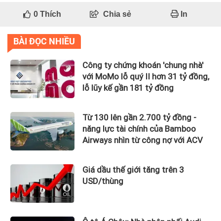
0
Thích
Chia sẻ
In
BÀI ĐỌC NHIỀU
Công ty chứng khoán 'chung nhà'
với MoMo lỗ quý II hơn 31 tỷ đồng,
lỗ lũy kế gần 181 tỷ đồng
Từ 130 lên gần 2.700 tỷ đồng -
năng lực tài chính của Bamboo
Airways nhìn từ công nợ với ACV
Giá dầu thế giới tăng trên 3
USD/thùng