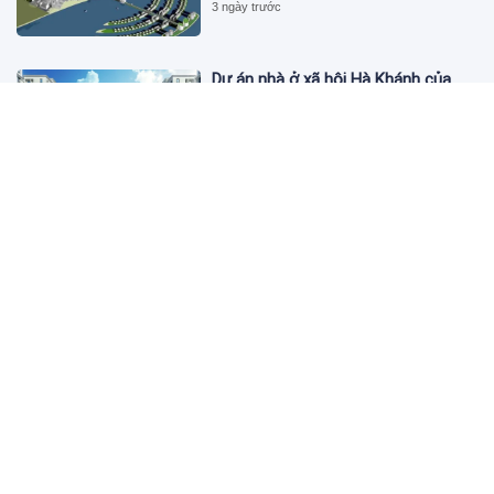
3 ngày trước
Dự án nhà ở xã hội Hà Khánh của
FLC công bố danh sách khách hàng
đủ điều kiện mua đợt 1
3 ngày trước
Theo dấu lô 659.000 cổ phiếu PNJ:
Đi 1 vòng qua tài khoản tự doanh
hay 'chỉ là trùng hợp'?
3 ngày trước
Giá vàng hôm nay 5/8: Nhích nhẹ lấy
đà phục hồi
3 ngày trước