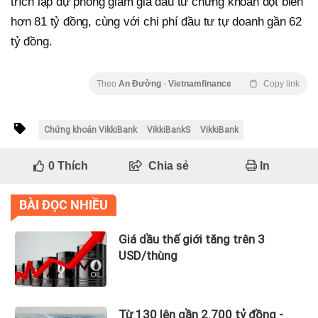
trích lập dự phòng giảm giá đầu tư chứng khoán đột biến
hơn 81 tỷ đồng, cùng với chi phí đầu tư tự doanh gần 62
tỷ đồng.
Theo
An Đường
-
Vietnamfinance
Copy link
Chứng khoán VikkiBank
VikkiBankS
VikkiBank
0
Thích
Chia sẻ
In
BÀI ĐỌC NHIỀU
Giá dầu thế giới tăng trên 3
USD/thùng
Từ 130 lên gần 2.700 tỷ đồng -