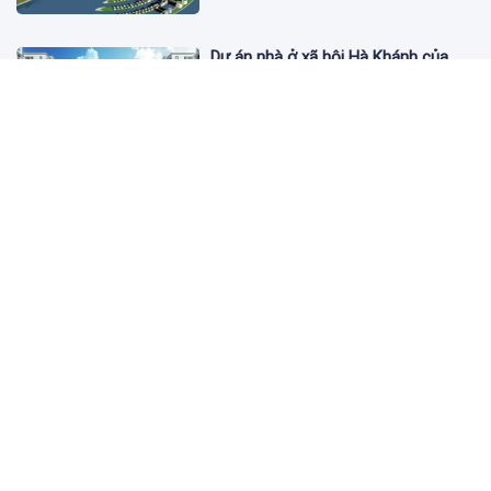
Dự án nhà ở xã hội Hà Khánh của
FLC công bố danh sách khách hàng
đủ điều kiện mua đợt 1
3 ngày trước
Theo dấu lô 659.000 cổ phiếu PNJ:
Đi 1 vòng qua tài khoản tự doanh
hay 'chỉ là trùng hợp'?
3 ngày trước
Giá vàng hôm nay 5/8: Nhích nhẹ lấy
đà phục hồi
3 ngày trước
Apec Mandala Wyndham Mũi Né bị