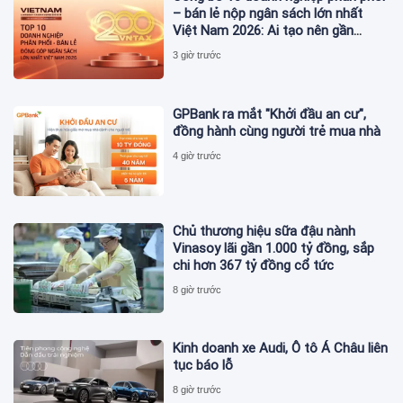
– bán lẻ nộp ngân sách lớn nhất
Việt Nam 2026: Ai tạo nên gần
12.900 tỷ đồng?
3 giờ trước
GPBank ra mắt "Khởi đầu an cư",
đồng hành cùng người trẻ mua nhà
4 giờ trước
Chủ thương hiệu sữa đậu nành
Vinasoy lãi gần 1.000 tỷ đồng, sắp
chi hơn 367 tỷ đồng cổ tức
8 giờ trước
Kinh doanh xe Audi, Ô tô Á Châu liên
tục báo lỗ
8 giờ trước