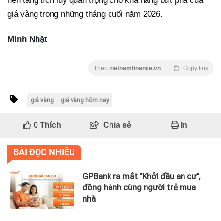
nền tảng tích lũy quan trọng cho khả năng bứt phá của
giá vàng trong những tháng cuối năm 2026.
Minh Nhật
Theo
vietnamfinance.vn
Copy link
giá vàng
giá vàng hôm nay
0
Thích
Chia sẻ
In
BÀI ĐỌC NHIỀU
GPBank ra mắt "Khởi đầu an cư",
đồng hành cùng người trẻ mua
nhà