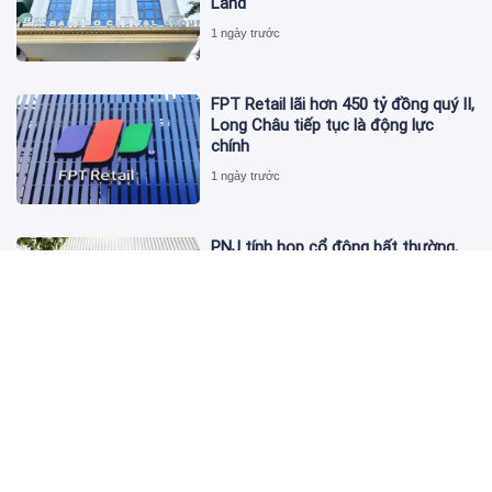
Land
1 ngày trước
FPT Retail lãi hơn 450 tỷ đồng quý II,
Long Châu tiếp tục là động lực
chính
1 ngày trước
PNJ tính họp cổ đông bất thường,
dự kiến điều chỉnh kế hoạch kinh
doanh 2026
1 ngày trước
Giá vàng hôm nay 6/8: 'Nhảy vọt'
sau một đêm
1 ngày trước