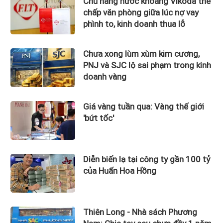
Chủ hãng nước khoáng Vikoda thế
chấp văn phòng giữa lúc nợ vay
phình to, kinh doanh thua lỗ
Chưa xong lùm xùm kim cương,
PNJ và SJC lộ sai phạm trong kinh
doanh vàng
Giá vàng tuần qua: Vàng thế giới
'bứt tốc'
Diễn biến lạ tại công ty gần 100 tỷ
của Huấn Hoa Hồng
Thiên Long - Nhà sách Phương