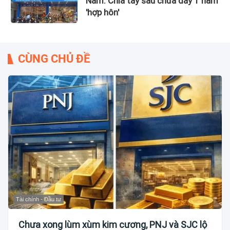
Nam: Chia tay sau chưa đầy 1 năm
'hợp hôn'
CÙNG CHỦ ĐỀ
Tài chính - Đầu tư
Chưa xong lùm xùm kim cương, PNJ và SJC lộ