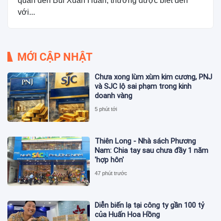
quan đến Bùi Xuân Huấn, thường được biết đến
với...
MỚI CẬP NHẬT
Chưa xong lùm xùm kim cương, PNJ
và SJC lộ sai phạm trong kinh
doanh vàng
5 phút tới
Thiên Long - Nhà sách Phương
Nam: Chia tay sau chưa đầy 1 năm
'hợp hôn'
47 phút trước
Diễn biến lạ tại công ty gần 100 tỷ
của Huấn Hoa Hồng