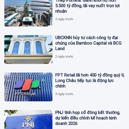
Thép Pomina: Gánh khối nợ hơn
5.500 tỷ đồng, lãi vay nuốt trọn lợi
nhuận
2 ngày trước
UBCKNN hủy tư cách công ty đại
chúng của Bamboo Capital và BCG
Land
2 ngày trước
FPT Retail lãi hơn 450 tỷ đồng quý II,
Long Châu tiếp tục là động lực
chính
3 ngày trước
PNJ tính họp cổ đông bất thường,
dự kiến điều chỉnh kế hoạch kinh
doanh 2026