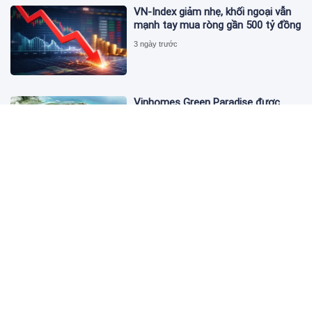
VN-Index giảm nhẹ, khối ngoại vẫn
mạnh tay mua ròng gần 500 tỷ đồng
3 ngày trước
Vinhomes Green Paradise được
trao chứng nhận Thành phố Thông
minh dựa trên tiêu chuẩn toàn cầu
ISO 37122
3 ngày trước
Bộ Y tế yêu cầu Shopee, Lazada
ngừng bán sản phẩm hỗ trợ giảm
cân Slimaura Care x3
3 ngày trước
Ngân hàng Big4 nào đang dẫn đầu
cuộc đua lãi suất?