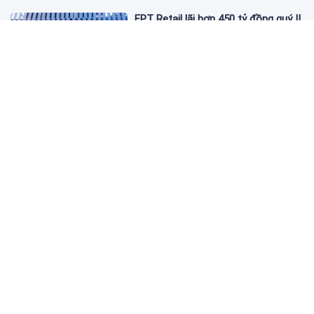
FPT Retail lãi hơn 450 tỷ đồng quý II,
Long Châu tiếp tục là động lực
chính
2 ngày trước
PNJ tính họp cổ đông bất thường,
dự kiến điều chỉnh kế hoạch kinh
doanh 2026
2 ngày trước
Giá vàng hôm nay 6/8: 'Nhảy vọt'
sau một đêm
2 ngày trước
Kim cương giảm giá sập sàn, chấp
nhận lỗ nặng vẫn khó thoát hàng