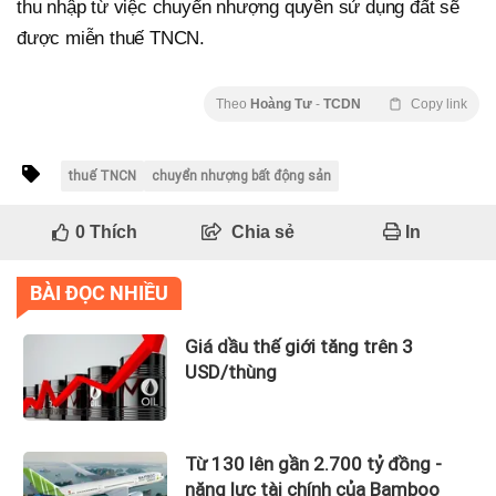
thu nhập từ việc chuyển nhượng quyền sử dụng đất sẽ
được miễn thuế TNCN.
Theo
Hoàng Tư
-
TCDN
Copy link
thuế TNCN
chuyển nhượng bất động sản
0
Thích
Chia sẻ
In
BÀI ĐỌC NHIỀU
Giá dầu thế giới tăng trên 3
USD/thùng
Từ 130 lên gần 2.700 tỷ đồng -
năng lực tài chính của Bamboo