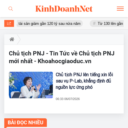
 tỷ đồng, tài sản giảm gần 120 tỷ sau nửa năm
Từ 130 lên gần 2.7
Chủ tịch PNJ - Tin Tức về Chủ tịch PNJ
mới nhất - Khoahocgiaoduc.vn
Chủ tịch PNJ lên tiếng xin lỗi
sau vụ P-Lab, khẳng định đủ
nguồn lực ứng phó
06:33 06/07/2026
BÀI ĐỌC NHIỀU