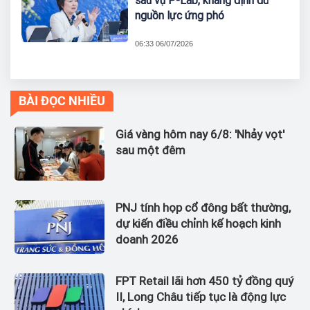
sau vụ P-Lab, khẳng định đủ
nguồn lực ứng phó
06:33 06/07/2026
BÀI ĐỌC NHIỀU
Giá vàng hôm nay 6/8: 'Nhảy vọt'
sau một đêm
PNJ tính họp cổ đông bất thường,
dự kiến điều chỉnh kế hoạch kinh
doanh 2026
FPT Retail lãi hơn 450 tỷ đồng quý
II, Long Châu tiếp tục là động lực