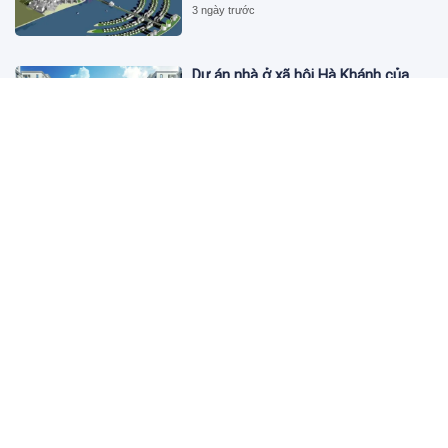
3 ngày trước
Dự án nhà ở xã hội Hà Khánh của
FLC công bố danh sách khách hàng
đủ điều kiện mua đợt 1
3 ngày trước
Theo dấu lô 659.000 cổ phiếu PNJ:
Đi 1 vòng qua tài khoản tự doanh
hay 'chỉ là trùng hợp'?
3 ngày trước
Giá vàng hôm nay 5/8: Nhích nhẹ lấy
đà phục hồi
3 ngày trước