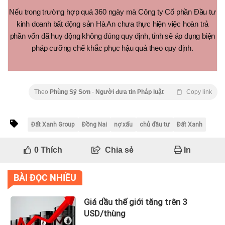
Nếu trong trường hợp quá 360 ngày mà Công ty Cổ phần Đầu tư
kinh doanh bất động sản Hà An chưa thực hiện việc hoàn trả
phần vốn đã huy động không đúng quy định, tỉnh sẽ áp dụng biện
pháp cưỡng chế khắc phục hậu quả theo quy định.
Theo
Phùng Sỹ Sơn
-
Người đưa tin Pháp luật
Copy link
Đất Xanh Group
Đồng Nai
nợ xấu
chủ đầu tư
Đất Xanh
0
Thích
Chia sẻ
In
BÀI ĐỌC NHIỀU
Giá dầu thế giới tăng trên 3
USD/thùng