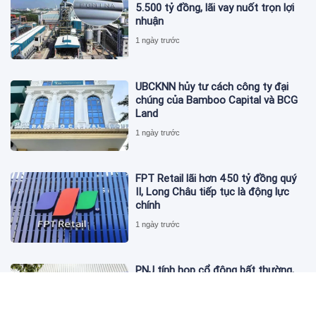
5.500 tỷ đồng, lãi vay nuốt trọn lợi
nhuận
1 ngày trước
UBCKNN hủy tư cách công ty đại
chúng của Bamboo Capital và BCG
Land
1 ngày trước
FPT Retail lãi hơn 450 tỷ đồng quý
II, Long Châu tiếp tục là động lực
chính
1 ngày trước
PNJ tính họp cổ đông bất thường,
dự kiến điều chỉnh kế hoạch kinh
doanh 2026